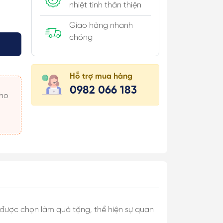
nhiệt tình thân thiện
Giao hàng nhanh
chóng
úi Hộp
Hỗ trợ mua hàng
 Khăn
0982 066 183
 Áo
 Món
 & Cài Áo/
c
được chọn làm quà tặng, thể hiện sự quan