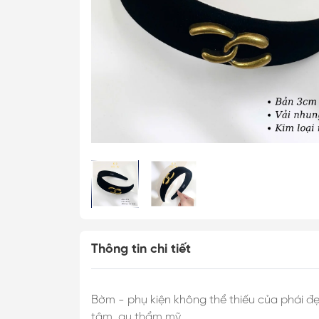
Cài Áo Bướm
Cài Áo Ong
Khăn Lụa Cao C
Khăn 50*50cm
Khăn 53*53cm
Khăn 60*60cm
Khăn 70*70cm
Khăn 90*90cm
Khăn Choàng
Thông tin chi tiết
Khăn Dài
Khăn Tuban
Bờm - phụ kiện không thể thiếu của phái đ
tâm, gu thẩm mỹ.