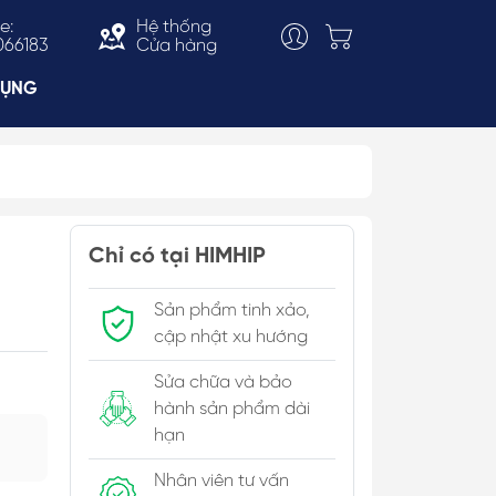
e:
Hệ thống
066183
Cửa hàng
DỤNG
Choker
ắn
Vòng Cổ Thời Trang
Chỉ có tại HIMHIP
 & Bản To
Kiềng Cổ
Sản phẩm tinh xảo,
c Trai
cập nhật xu hướng
Sửa chữa và bảo
hành sản phẩm dài
hạn
Nhân viên tư vấn