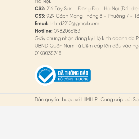
Hà Nội.
CS2:
216 Tây Sơn - Đống Đa - Hà Nội (Đối diệ
CS3:
929 Cách Mạng Tháng 8 - Phường 7 - Tân
Email:
linhtd2210@gmail.com
Hotline:
0982066183
Giấy chứng nhận đăng ký Hộ kinh doanh do P
UBND Quận Nam Từ Liêm cấp lần đầu vào ngà
01K8035748
Bản quyền thuộc về
HIMHIP
.. Cung cấp bởi Sa