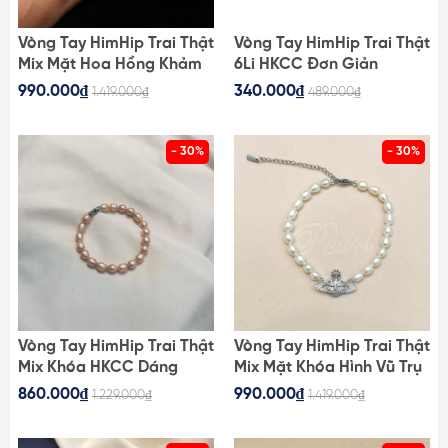
Vòng Tay HimHip Trai Thật
Vòng Tay HimHip Trai Thật
Mix Mặt Hoa Hồng Khảm
6Li HKCC Đơn Giản
Trai Sang Trọng
16+5cm
990.000₫
340.000₫
1.419.000₫
489.000₫
- 30%
- 30%
Vòng Tay HimHip Trai Thật
Vòng Tay HimHip Trai Thật
Mix Khóa HKCC Dáng
Mix Mặt Khóa Hình Vũ Trụ
Trơn Thanh Lịch 17cm
Sang Trọng 18+5cm
860.000₫
990.000₫
1.229.000₫
1.419.000₫