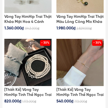
Vòng Tay HimHip Trai Thật
Vòng Tay HimHip Trai Thật
Khóa Mặt Hoa 4 Cánh
Màu Lông Công Mix Khóa
Nhụy Phale Sang Trọng
Nơ Dáng Thả Sang Trọng
1.360.000₫
1.980.000₫
1.943.000₫
2.829.000₫
18cm
18cm
- 30%
- 30%
[Thiết Kế] Vòng Tay
[Thiết Kế] Vòng Tay
HimHip Tinh Thể Ngọc Trai
HimHip Tinh Thể Ngọc Trai
Mix Khóa Số 8 Đính Phale
Mix Khóa Mạ Vàng Dáng
820.000₫
540.000₫
1.173.000₫
773.000₫
Sang Trọng 16cm
Thả Thanh Lịch 16cm