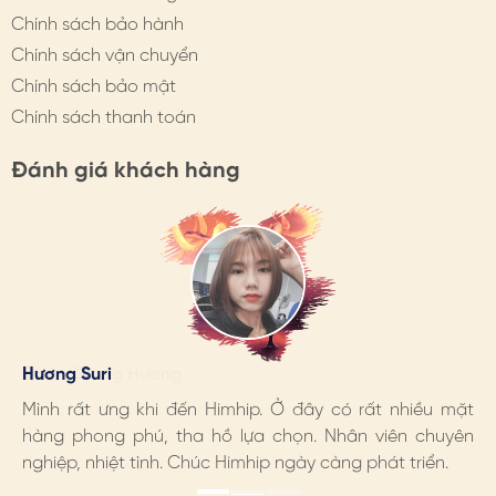
Chính sách bảo hành
Chính sách vận chuyển
Chính sách bảo mật
Chính sách thanh toán
Đánh giá khách hàng
Hương Suri
Đoàn Giang Hương
Ngọc Anh
Mình rất ưng khi đến Himhip. Ở đây có rất nhiều mặt
Sản phẩm rất đẹp, chất lượng tốt
Mình rất ưng khi đến Himhip. Ở đây có rất nhiều mặt
hàng phong phú, tha hồ lựa chọn. Nhân viên chuyên
hàng phong phú, tha hồ lựa chọn. Nhân viên chuyên
nghiệp, nhiệt tình. Chúc Himhip ngày càng phát triển.
nghiệp, nhiệt tình. Chúc Himhip ngày càng phát triển.