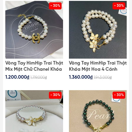
- 30%
- 30%
Vòng Tay HimHip Trai Thật
Vòng Tay HimHip Trai Thật
Mix Mặt Chữ Chanel Khóa
Khóa Mặt Hoa 4 Cánh
Thả Sang Trọng 18+5cm
Nhụy Phale Sang Trọng
1.200.000₫
1.360.000₫
1.719.000₫
1.943.000₫
18cm - Trắng
- 30%
- 30%