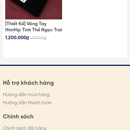
[Thiết Kế] Vòng Tay
HimHip Tinh Thể Ngọc Trai
Mix Hạt 4-6-8Li Khóa Bạc
1.200.000₫
1.719.000₫
925 Sang Trọng 16cm
Hỗ trợ khách hàng
Hướng dẫn mua hàng
Hướng dẫn thanh toán
Chính sách
Chính sách đổi hàng