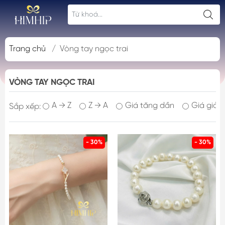
Trang chủ
/
Vòng tay ngọc trai
VÒNG TAY NGỌC TRAI
A → Z
Z → A
Giá tăng dần
Giá giảm
Sắp xếp:
- 30%
- 30%