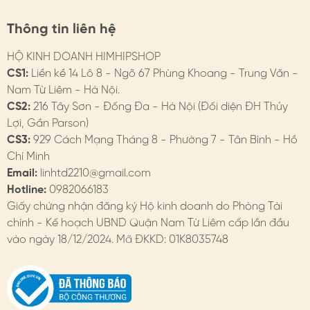
Thông tin liên hệ
HỘ KINH DOANH HIMHIPSHOP
CS1:
Liền kề 14 Lô 8 - Ngõ 67 Phùng Khoang - Trung Văn -
Nam Từ Liêm - Hà Nội.
CS2:
216 Tây Sơn - Đống Đa - Hà Nội (Đối diện ĐH Thủy
Lợi, Gần Parson)
CS3:
929 Cách Mạng Tháng 8 - Phường 7 - Tân Bình - Hồ
Chí Minh
Email:
linhtd2210@gmail.com
Hotline:
0982066183
Giấy chứng nhận đăng ký Hộ kinh doanh do Phòng Tài
chính - Kế hoạch UBND Quận Nam Từ Liêm cấp lần đầu
vào ngày 18/12/2024. Mã ĐKKD: 01K8035748