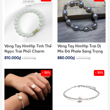
Vòng Tay HimHip Tinh Thể
Vòng Tay HimHip Trai Dị
Ngọc Trai Phối Charm
Mix Đá Phale Sang Trọng
Phale Cao Cấp 8li - 16cm
16.5+4cm Phụ Kiện Áo Dài
810.000₫
880.000₫
1.159.000₫
1.259.000₫
- 30%
- 30%