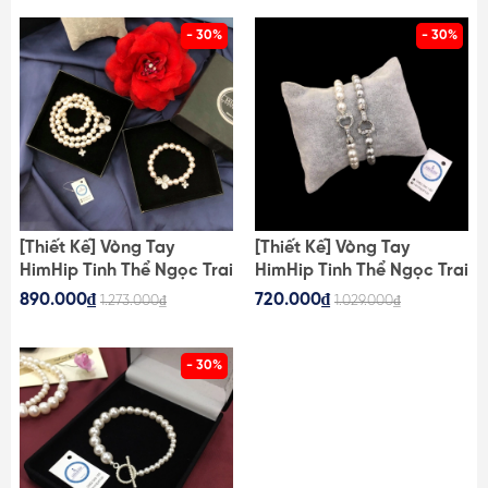
- 30%
- 30%
[Thiết Kế] Vòng Tay
[Thiết Kế] Vòng Tay
HimHip Tinh Thể Ngọc Trai
HimHip Tinh Thể Ngọc Trai
Mix Khóa Hoa Đính Phale
Mix Khóa Trái Tim Đính
890.000₫
720.000₫
1.273.000₫
1.029.000₫
Sang Trọng 16cm
Phale Sang Trọng 16cm
- 30%