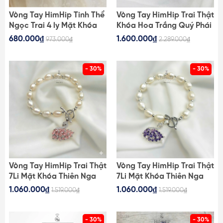
Vòng Tay HimHip Tinh Thể
Vòng Tay HimHip Trai Thật
Ngọc Trai 4 ly Mặt Khóa
Khóa Hoa Trắng Quý Phái
HKCC Mix Khảm Hình Hoa
680.000₫
1.600.000₫
973.000₫
2.289.000₫
4 Cánh May Mắn
- 30%
- 30%
Vòng Tay HimHip Trai Thật
Vòng Tay HimHip Trai Thật
7Li Mặt Khóa Thiên Nga
7Li Mặt Khóa Thiên Nga
Phale Hồng Ngọc Sang
Phale Tím Ngọc Sang
1.060.000₫
1.060.000₫
1.519.000₫
1.519.000₫
Trọng 17cm
Trọng 17cm
- 30%
- 30%