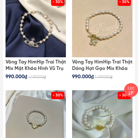
- 30%
- 30%
Vòng Tay HimHip Trai Thật
Vòng Tay HimHip Trai Thật
Mix Mặt Khóa Hình Vũ Trụ
Dáng Hạt Gạo Mix Khóa
Sang Trọng 18+5cm
Hình Ong Vàng Đính Phale
990.000₫
990.000₫
1.419.000₫
1.419.000₫
Sang Trọng 18cm
- 30%
- 30%