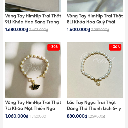
Vòng Tay HimHip Trai Thật
Vòng Tay HimHip Trai Thật
9Li Khóa Hoa Sang Trọng
8Li Khóa Hoa Quý Phái
18cm
19cm
1.680.000₫
1.600.000₫
2.403.000₫
2.289.000₫
- 30%
- 30%
Vòng Tay HimHip Trai Thật
Lắc Tay Ngọc Trai Thật
7Li Khóa Mặt Thiên Nga
Dáng Thả Thanh Lich 6-ly
Bóng Đêm Sang Trọng
18cm
1.060.000₫
880.000₫
1.519.000₫
1.259.000₫
18cm