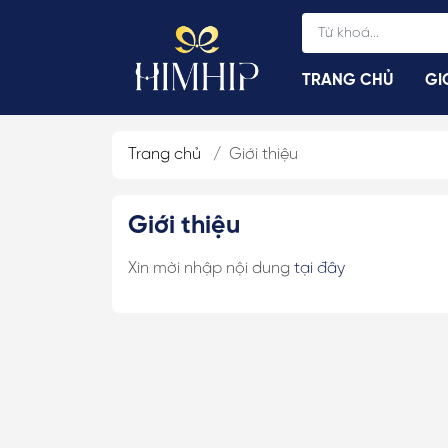
TRANG CHỦ
GI
Trang chủ
/
Giới thiệu
Cài Áo Vest, Sơ Mi
Giới thiệu
Cài Áo Cúc, Hở 
Cài Áo Xiên Hở N
Xin mời nhập nội dung
tại đây
Cài Áo Kim Băng
Cài Áo Nam Châ
Cài Áo Nam
Cài Áo Hoa Sen
Cài Áo Chuồn Ch