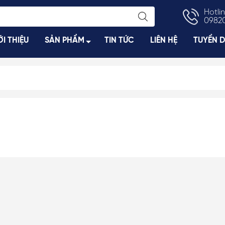
Hotlin
0982
ỚI THIỆU
SẢN PHẨM
TIN TỨC
LIÊN HỆ
TUYỂN 
, Váy
Trâm Cài Tóc
Khuyên Tai Nụ
Ngực
Kẹp Càng Cua
Khuyên Tai Ng
gực
Kẹp Bấm
Khuyên Tai Dài
Dây Buộc Tóc
Khuyên Tai Ngọ
m
Kẹp Móc Dọc/ Ngang
Kẹp Bối, Búi Lưới
Bờm, Tuban, Băng Đô
uồn
Kẹp Đỉnh