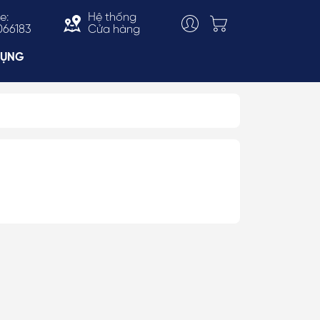
e:
Hệ thống
066183
Cửa hàng
DỤNG
Choker
ắn
Vòng Cổ Thời Trang
 & Bản To
Kiềng Cổ
c Trai