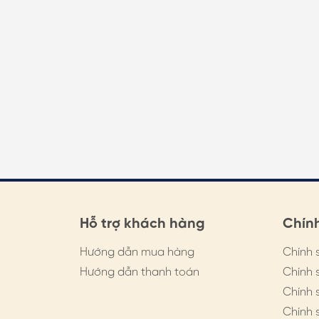
Cài Áo Bướm
Cài Áo Ong
Khăn Lụa Cao C
Khăn 50*50cm
Khăn 53*53cm
Khăn 60*60cm
Khăn 70*70cm
Khăn 90*90cm
Hỗ trợ khách hàng
Chín
Khăn Choàng
Hướng dẫn mua hàng
Chính 
Khăn Dài
Hướng dẫn thanh toán
Chính 
Khăn Tuban
Chính 
Chính 