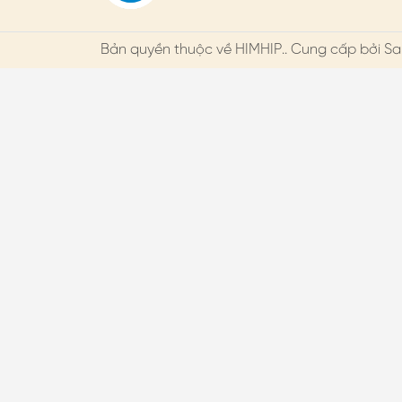
Bản quyền thuộc về
HIMHIP
.. Cung cấp bởi Sa