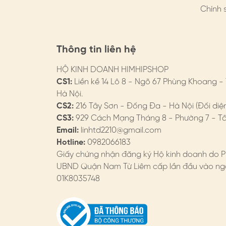
Chính 
Thông tin liên hệ
HỘ KINH DOANH HIMHIPSHOP
CS1:
Liền kề 14 Lô 8 - Ngõ 67 Phùng Khoang -
Hà Nội.
CS2:
216 Tây Sơn - Đống Đa - Hà Nội (Đối diệ
CS3:
929 Cách Mạng Tháng 8 - Phường 7 - Tân
Email:
linhtd2210@gmail.com
Hotline:
0982066183
Giấy chứng nhận đăng ký Hộ kinh doanh do P
UBND Quận Nam Từ Liêm cấp lần đầu vào ngà
01K8035748