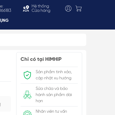
e:
Hệ thống
066183
Cửa hàng
DỤNG
Choker
ắn
Vòng Cổ Thời Trang
Chỉ có tại HIMHIP
 & Bản To
Kiềng Cổ
Sản phẩm tinh xảo,
c Trai
cập nhật xu hướng
Sửa chữa và bảo
hành sản phẩm dài
hạn
₫
Nhân viên tư vấn