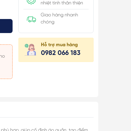
nhiệt tình thân thiện
Giao hàng nhanh
chóng
úi Hộp
Hỗ trợ mua hàng
 Khăn
0982 066 183
 Áo
 Món
 & Cài Áo/
c
rí phù hợp, giúp cố định áo quần, tạo điểm