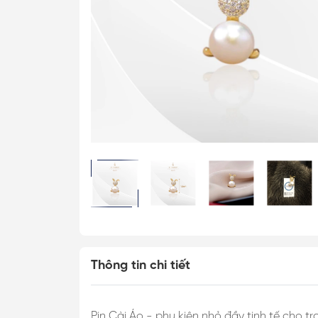
Cài Áo Bướm
Cài Áo Ong
Khăn Lụa Cao C
Khăn 50*50cm
Khăn 53*53cm
Khăn 60*60cm
Khăn 70*70cm
Khăn 90*90cm
Khăn Choàng
Khăn Dài
Thông tin chi tiết
Khăn Tuban
Pin Cài Áo - phụ kiện nhỏ đầy tinh tế cho t