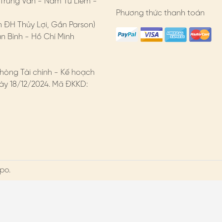
 Trung Văn - Nam Từ Liêm -
Phương thức thanh toán
n ĐH Thủy Lợi, Gần Parson)
 Bình - Hồ Chí Minh
hòng Tài chính - Kế hoạch
y 18/12/2024. Mã ĐKKD:
po.