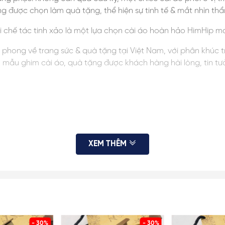
ng được chọn làm quà tặng, thể hiện sự tinh tế & mắt nhìn th
ới chế tác tinh xảo là một lựa chọn cài áo hoàn hảo HimHip 
ên phong về trang sức & quà tặng tại Việt Nam, với phân khúc 
ều mẫu ghim cài áo, quà tặng được khách hàng hài lòng, tin t
XEM THÊM
 thị màn hình. HimHip luôn cung cấp đủ hình ảnh, KH vui lòng x
 sai số ở mức nhỏ không ảnh hưởng đến việc sử dụng. KH tham k
- 30%
- 30%