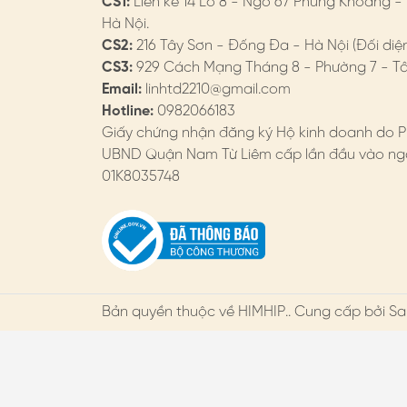
CS1:
Liền kề 14 Lô 8 - Ngõ 67 Phùng Khoang -
Hà Nội.
CS2:
216 Tây Sơn - Đống Đa - Hà Nội (Đối diệ
CS3:
929 Cách Mạng Tháng 8 - Phường 7 - Tân
Email:
linhtd2210@gmail.com
Hotline:
0982066183
Giấy chứng nhận đăng ký Hộ kinh doanh do P
UBND Quận Nam Từ Liêm cấp lần đầu vào ngà
01K8035748
Bản quyền thuộc về
HIMHIP
.. Cung cấp bởi Sa