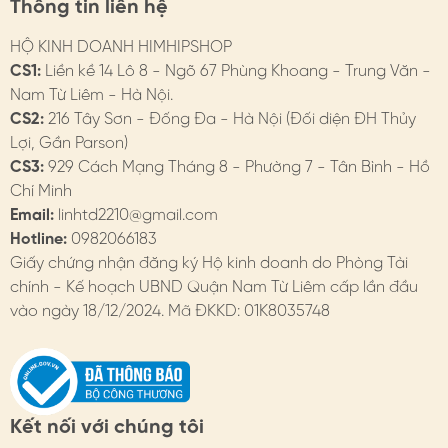
Thông tin liên hệ
vest, ngực áo váy, eo váy…
HỘ KINH DOANH HIMHIPSHOP
3. HƯỚNG DẪN BẢO QUẢN
CS1:
Liền kề 14 Lô 8 - Ngõ 67 Phùng Khoang - Trung Văn -
- Hạn chế tiếp xúc với nước, chất tẩy rửa. Tránh xịt nước
Nam Từ Liêm - Hà Nội.
hoa trực tiếp
CS2:
216 Tây Sơn - Đống Đa - Hà Nội (Đối diện ĐH Thủy
Lợi, Gần Parson)
- Khi không sử dụng, nên tháo khỏi áo & bảo quản trong
CS3:
929 Cách Mạng Tháng 8 - Phường 7 - Tân Bình - Hồ
hộp. HimHip có hộp bảo quản dành cho cài áo.
Chí Minh
Email:
linhtd2210@gmail.com
4. HIMHIP BẢO HÀNH
Hotline:
0982066183
Chi tiết trên website
Giấy chứng nhận đăng ký Hộ kinh doanh do Phòng Tài
chính - Kế hoạch UBND Quận Nam Từ Liêm cấp lần đầu
- Đổi hàng: https://himhipshop.vn/chinh-sach-doi-
vào ngày 18/12/2024. Mã ĐKKD: 01K8035748
hang
- Bảo hành: https://himhipshop.vn/chinh-sach-bao-
hanh
Kết nối với chúng tôi
- Các nhu cầu khác: KH vui lòng liên hệ tư vấn.