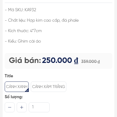
- Mã SKU: KA932
- Chất liệu: Hợp kim cao cấp, đá phale
- Kích thước: 4*7cm
- Kiểu: Ghim cài áo
Giá bán:
250.000 ₫
359.000 ₫
Title
CÁNH XANH
CÁNH XÁM TRẮNG
Số lượng: