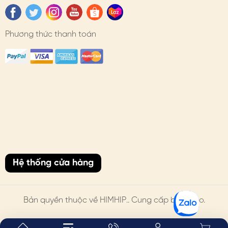
#himhip #himhipshop #phukien #quatang #thoitrang
#caiao #chuonchuon #thanhlich
Phương thức thanh toán
Hệ thống cửa hàng
Bản quyền thuộc về
HIMHIP
.. Cung cấp bởi Sapo.