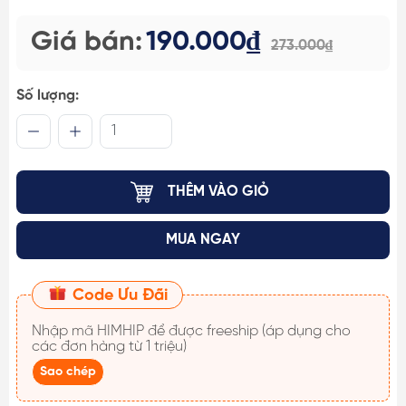
Giá bán:
190.000₫
273.000₫
Số lượng:
THÊM VÀO GIỎ
MUA NGAY
Code Ưu Đãi
Nhập mã
HIMHIP
để được freeship (áp dụng cho
các đơn hàng từ 1 triệu)
Sao chép