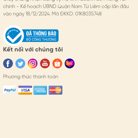
chính - Kế hoạch UBND Quận Nam Từ Liêm cấp lần đầu
- Đổi hàng: https://himhipshop.vn/chinh-sach-doi-
vào ngày 18/12/2024. Mã ĐKKD: 01K8035748
hang
- Bảo hành: https://himhipshop.vn/chinh-sach-bao-
hanh
Kết nối với chúng tôi
- Các nhu cầu khác: KH vui lòng liên hệ tư vấn.
#himhip #himhipshop #phukien #quatang #thoitrang
#caiao #caheo #dangyeu
Phương thức thanh toán