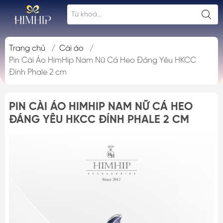
Trang chủ
/
Cài áo
/
Pin Cài Áo HimHip Nam Nữ Cá Heo Đáng Yêu HKCC
Đính Phale 2 cm
PIN CÀI ÁO HIMHIP NAM NỮ CÁ HEO
ĐÁNG YÊU HKCC ĐÍNH PHALE 2 CM