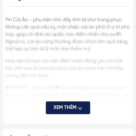
Pin Cài Áo - phụ kiện nhỏ đầy tinh tế cho trang phục.
Không cần quá cầu kỳ, một chiếc cài áo phối ở vị trí phù
hợp, giúp cố định áo quần, tạo điểm nhấn cho outfit.
Ngoài ra, cài áo cũng thường được chọn làm quà tặng,
thể hiện sự tinh tế & mắt nhìn thẩm mỹ.
Họa tiết cá heo tạo nên điểm nhấn đáng yêu với chế
tác tinh xảo là một lựa chọn cài áo hoàn hảo HimHip
mang đến cho bạn.
💎 HIMHIP - since 2012 💎 là thương hiệu tiên phong về
trang sức & quà tặng tại Việt Nam, với phân khúc trung
cấp & cao cấp, mang tiêu chí chất lượng trên từng chi
XEM THÊM
tiết, đã cho ra mắt nhiều mẫu ghim cài áo, quà tặng
được khách hàng hài lòng, tin tưởng.
THÔNG TIN SP: