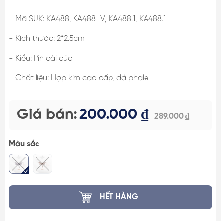
- Mã SUK: KA488, KA488-V, KA488.1, KA488.1
- Kích thước: 2*2.5cm
- Kiểu: Pin cài cúc
- Chất liệu: Hợp kim cao cấp, đá phale
Giá bán:
200.000 ₫
289.000 ₫
Màu sắc
HẾT HÀNG