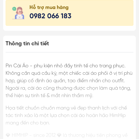
Hỗ trợ mua hàng
0982 066 183
Thông tin chi tiết
Pin Cài Áo - phụ kiện nhỏ đầy tinh tế cho trang phục.
Không cần quá cầu kỳ, một chiếc cài áo phối ở vị trí phù
hợp, giúp cố định áo quần, tạo điểm nhấn cho outfit.
Ngoài ra, cài áo cũng thường được chọn làm quà tặng,
thể hiện sự tinh tế & mắt nhìn thẩm mỹ.
Họa tiết chuồn chuồn mang vẻ đẹp thanh lịch với chế
tác tinh xảo là một lựa chọn cài áo hoàn hảo HimHip
mang đến cho bạn.
💎 HIMHIP - since 2012 💎 là thương hiệu tiên phong về