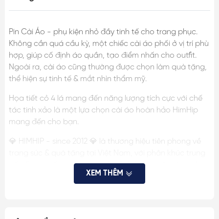
Pin Cài Áo - phụ kiện nhỏ đầy tinh tế cho trang phục.
Không cần quá cầu kỳ, một chiếc cài áo phối ở vị trí phù
hợp, giúp cố định áo quần, tạo điểm nhấn cho outfit.
Ngoài ra, cài áo cũng thường được chọn làm quà tặng,
thể hiện sự tinh tế & mắt nhìn thẩm mỹ.
Họa tiết cỏ 4 lá mang đến năng lượng tích cực với chế
tác tinh xảo là một lựa chọn cài áo hoàn hảo HimHip
mang đến cho bạn.
💎 HIMHIP - since 2012 💎 là thương hiệu tiên phong về
trang sức & quà tặng tại Việt Nam, với phân khúc trung
cấp & cao cấp, mang tiêu chí chất lượng trên từng chi
XEM THÊM
tiết, đã cho ra mắt nhiều mẫu ghim cài áo, quà tặng
được khách hàng hài lòng, tin tưởng.
THÔNG TIN SP: