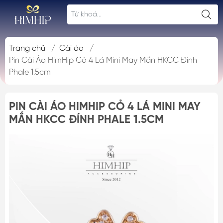
Trang chủ
/
Cài áo
/
Pin Cài Áo HimHip Cỏ 4 Lá Mini May Mắn HKCC Đính
Phale 1.5cm
PIN CÀI ÁO HIMHIP CỎ 4 LÁ MINI MAY
MẮN HKCC ĐÍNH PHALE 1.5CM