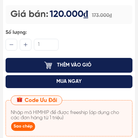
Giá bán:
120.000₫
173.000₫
Số lượng:
THÊM VÀO GIỎ
MUA NGAY
Code Ưu Đãi
Nhập mã
HIMHIP
để được freeship (áp dụng cho
các đơn hàng từ 1 triệu)
Sao chép