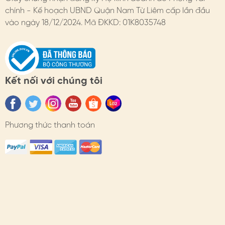
chính - Kế hoạch UBND Quận Nam Từ Liêm cấp lần đầu
- Đổi hàng: https://himhipshop.vn/chinh-sach-doi-
vào ngày 18/12/2024. Mã ĐKKD: 01K8035748
hang
- Bảo hành: https://himhipshop.vn/chinh-sach-bao-
hanh
Kết nối với chúng tôi
- Các nhu cầu khác: KH vui lòng liên hệ tư vấn.
#himhip #himhipshop #phukien #quatang #thoitrang
#caiao #co4la #mayman
Phương thức thanh toán