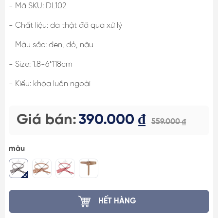
- Mã SKU: DL102
- Chất liệu: da thật đã qua xử lý
- Màu sắc: đen, đỏ, nâu
- Size: 1.8-6*118cm
- Kiểu: khóa luồn ngoài
Giá bán:
390.000 ₫
559.000 ₫
màu
HẾT HÀNG