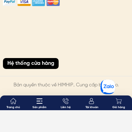
#himhip #himhipshop #phukien #quatang #thoitrang
#daylung #thatlung
Hệ thống cửa hàng
Bản quyền thuộc về
HIMHIP
.. Cung cấp bởi Sapo.
Trang chủ
Sản phẩm
Liên hệ
Tài khoản
Giỏ hàng