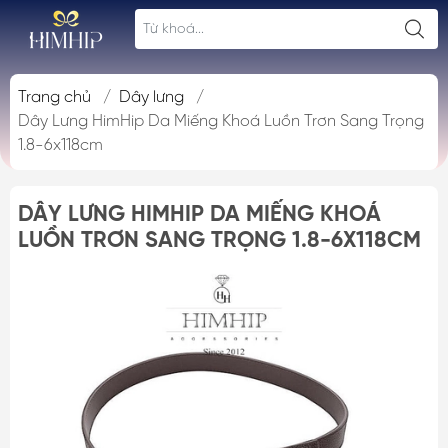
Trang chủ
/
Dây lưng
/
Dây Lưng HimHip Da Miếng Khoá Luồn Trơn Sang Trọng
1.8-6x118cm
DÂY LƯNG HIMHIP DA MIẾNG KHOÁ
LUỒN TRƠN SANG TRỌNG 1.8-6X118CM