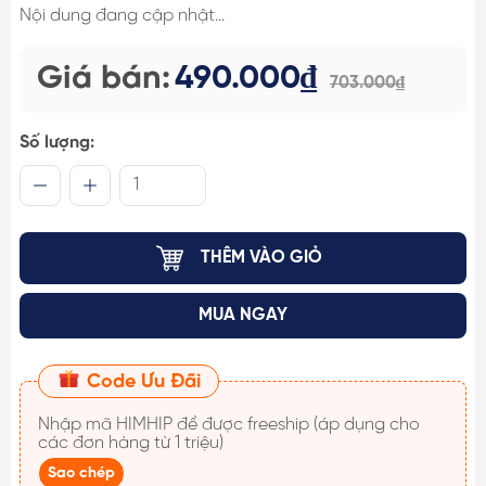
Nội dung đang cập nhật...
Giá bán:
490.000₫
703.000₫
Số lượng:
THÊM VÀO GIỎ
MUA NGAY
Code Ưu Đãi
Nhập mã
HIMHIP
để được freeship (áp dụng cho
các đơn hàng từ 1 triệu)
Sao chép