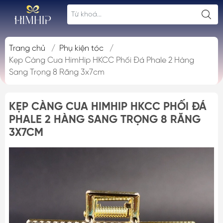
Trang chủ
/
Phụ kiện tóc
/
Kẹp Càng Cua HimHip HKCC Phối Đá Phale 2 Hàng
Sang Trọng 8 Răng 3x7cm
KẸP CÀNG CUA HIMHIP HKCC PHỐI ĐÁ
PHALE 2 HÀNG SANG TRỌNG 8 RĂNG
3X7CM