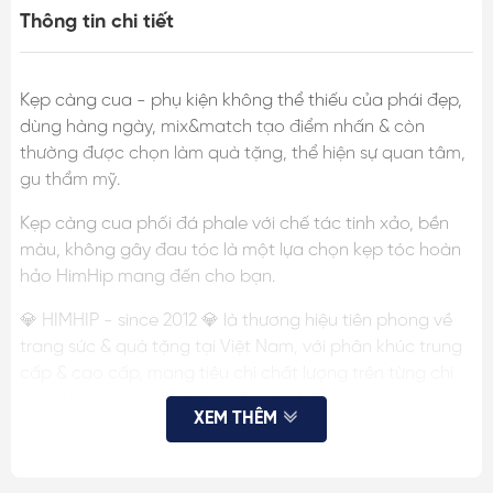
Thông tin chi tiết
Kẹp càng cua - phụ kiện không thể thiếu của phái đẹp,
dùng hàng ngày, mix&match tạo điểm nhấn & còn
thường được chọn làm quà tặng, thể hiện sự quan tâm,
gu thẩm mỹ.
Kẹp càng cua phối đá phale với chế tác tinh xảo, bền
màu, không gây đau tóc là một lựa chọn kẹp tóc hoàn
hảo HimHip mang đến cho bạn.
💎 HIMHIP - since 2012 💎 là thương hiệu tiên phong về
trang sức & quà tặng tại Việt Nam, với phân khúc trung
cấp & cao cấp, mang tiêu chí chất lượng trên từng chi
tiết, đã cho ra mắt nhiều mẫu phụ kiện tóc, quà tặng
XEM THÊM
được khách hàng hài lòng, tin tưởng.
THÔNG TIN SP: