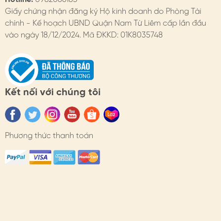
hộp. HimHip có hộp bảo quản dành cho phụ kiện tóc.
Giấy chứng nhận đăng ký Hộ kinh doanh do Phòng Tài
chính - Kế hoạch UBND Quận Nam Từ Liêm cấp lần đầu
4. HIMHIP BẢO HÀNH
vào ngày 18/12/2024. Mã ĐKKD: 01K8035748
Chi tiết trên website
- Đổi hàng: https://himhipshop.vn/chinh-sach-doi-
hang
Kết nối với chúng tôi
- Bảo hành: https://himhipshop.vn/chinh-sach-bao-
hanh
- Các nhu cầu khác: KH vui lòng liên hệ tư vấn.
Phương thức thanh toán
#himhip #himhipshop #phukien #quatang #thoitrang
#toc #phukientoc #kepcangcua #sangtrong