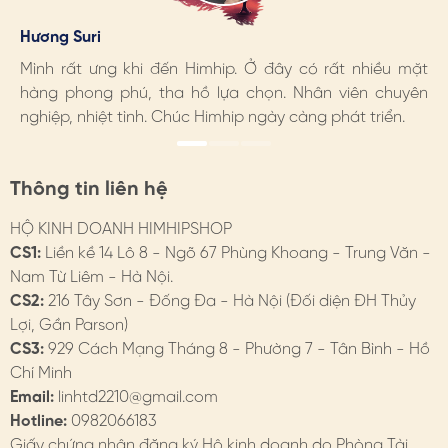
2. CÁCH CHỌN KHĂN LỤA
Hương Suri
Đoàn Giang Hương
Ngọc Anh
- Theo kiểu dáng: Tùy loại trang phục sẽ có cách phối
Mình rất ưng khi đến Himhip. Ở đây có rất nhiều mặt
Sản phẩm rất đẹp, chất lượng tốt
Mình rất ưng khi đến Himhip. Ở đây có rất nhiều mặt
khăn lụa khác nhau như thắt nơ, choàng suông, kèm cài
hàng phong phú, tha hồ lựa chọn. Nhân viên chuyên
hàng phong phú, tha hồ lựa chọn. Nhân viên chuyên
khăn...
nghiệp, nhiệt tình. Chúc Himhip ngày càng phát triển.
nghiệp, nhiệt tình. Chúc Himhip ngày càng phát triển.
- Theo màu sắc, họa tiết: Ưu tiên sự hài hòa
- Theo chất liệu, theo mùa: Khăn vuông mỏng nhẹ cho
Thông tin liên hệ
xuân hè, khăn dài giữ ấm cho thu đông
HỘ KINH DOANH HIMHIPSHOP
- Theo dịp: Khăn choàng đi biển, khăn lụa họa tiết đi sự
CS1:
Liền kề 14 Lô 8 - Ngõ 67 Phùng Khoang - Trung Văn -
kiện, đi chơi...
Nam Từ Liêm - Hà Nội.
CS2:
216 Tây Sơn - Đống Đa - Hà Nội (Đối diện ĐH Thủy
- Theo phụ kiện: Cài khăn HimHip tuy nhỏ mà có võ, dễ
Lợi, Gần Parson)
dàng tạo kiểu khăn, tạo điểm nhấn riêng.
CS3:
929 Cách Mạng Tháng 8 - Phường 7 - Tân Bình - Hồ
Chí Minh
3. BẢO QUẢN KHĂN LỤA
Email:
linhtd2210@gmail.com
- Giặt là:
Hotline:
0982066183
Giấy chứng nhận đăng ký Hộ kinh doanh do Phòng Tài