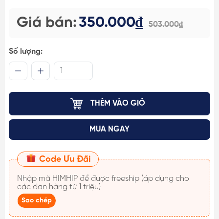
Giá bán:
350.000₫
503.000₫
Số lượng:
THÊM VÀO GIỎ
MUA NGAY
Code Ưu Đãi
Nhập mã
HIMHIP
để được freeship (áp dụng cho
các đơn hàng từ 1 triệu)
Sao chép