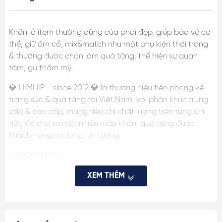
Khăn là item thường dùng của phái đẹp, giúp bảo vệ cơ
thể, giữ ấm cổ, mix&match như một phụ kiện thời trang
& thường được chọn làm quà tặng, thể hiện sự quan
tâm, gu thẩm mỹ.
💎 HIMHIP - since 2012 💎 là thương hiệu tiên phong về
trang sức & quà tặng tại Việt Nam, với phân khúc trung
cấp & cao cấp, mang tiêu chí chất lượng trên từng chi
tiết, đã cho ra mắt nhiều mẫu khăn, quà tặng được
khách hàng hài lòng, tin tưởng.
THÔNG TIN SP:
- Chất liệu: Lụa cao cấp
XEM THÊM
- Kích thước: 53x53cm
- Màu sắc: Chi tiết trong ảnh