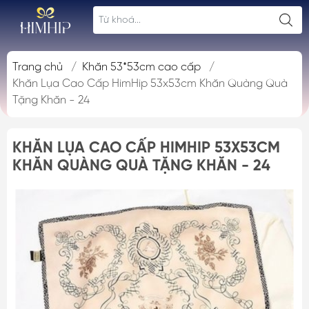
Trang chủ
/
Khăn 53*53cm cao cấp
/
Khăn Lụa Cao Cấp HimHip 53x53cm Khăn Quàng Quà
Tặng Khăn - 24
KHĂN LỤA CAO CẤP HIMHIP 53X53CM
KHĂN QUÀNG QUÀ TẶNG KHĂN - 24