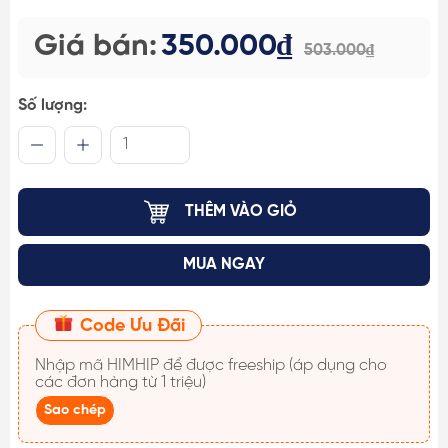
Giá bán:
350.000₫
503.000₫
Số lượng:
THÊM VÀO GIỎ
MUA NGAY
Code Ưu Đãi
Nhập mã
HIMHIP
để được freeship (áp dụng cho
các đơn hàng từ 1 triệu)
Sao chép