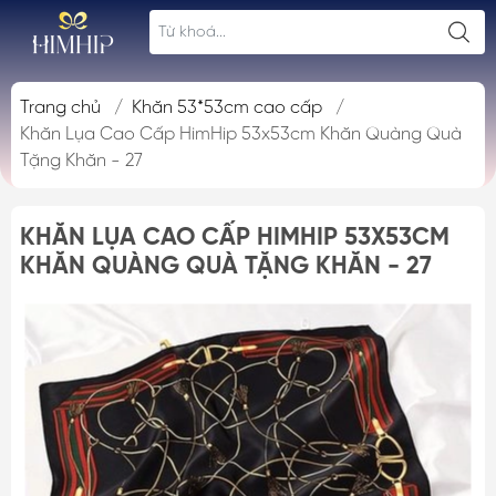
Trang chủ
/
Khăn 53*53cm cao cấp
/
Khăn Lụa Cao Cấp HimHip 53x53cm Khăn Quàng Quà
Tặng Khăn - 27
KHĂN LỤA CAO CẤP HIMHIP 53X53CM
KHĂN QUÀNG QUÀ TẶNG KHĂN - 27