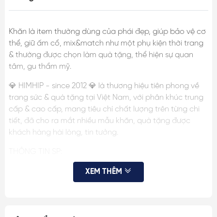
Khăn là item thường dùng của phái đẹp, giúp bảo vệ cơ
thể, giữ ấm cổ, mix&match như một phụ kiện thời trang
& thường được chọn làm quà tặng, thể hiện sự quan
tâm, gu thẩm mỹ.
💎 HIMHIP - since 2012 💎 là thương hiệu tiên phong về
trang sức & quà tặng tại Việt Nam, với phân khúc trung
cấp & cao cấp, mang tiêu chí chất lượng trên từng chi
tiết, đã cho ra mắt nhiều mẫu khăn, quà tặng được
khách hàng hài lòng, tin tưởng.
THÔNG TIN SP:
- Chất liệu: Lụa cao cấp
XEM THÊM
- Kích thước: 53x53cm
- Màu sắc: Chi tiết trong ảnh