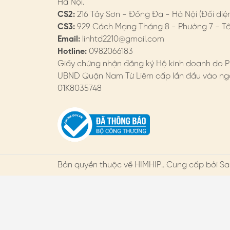
Hà Nội.
CS2:
216 Tây Sơn - Đống Đa - Hà Nội (Đối diệ
CS3:
929 Cách Mạng Tháng 8 - Phường 7 - Tân
Email:
linhtd2210@gmail.com
Hotline:
0982066183
Giấy chứng nhận đăng ký Hộ kinh doanh do P
UBND Quận Nam Từ Liêm cấp lần đầu vào ngà
01K8035748
Bản quyền thuộc về
HIMHIP
.. Cung cấp bởi Sa