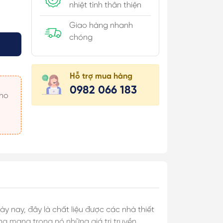
nhiệt tình thân thiện
Giao hàng nhanh
chóng
úi Hộp
Hỗ trợ mua hàng
 Khăn
0982 066 183
 Áo
 Món
 & Cài Áo/
c
ày nay, đây là chất liệu được các nhà thiết
ng mang trong nó những giá trị truyền