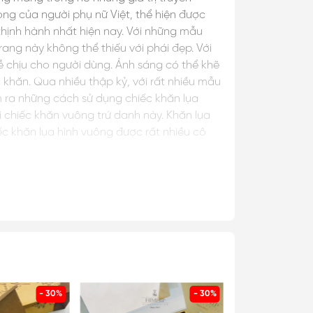
ọng của người phụ nữ Việt, thể hiện được
thịnh hành nhất hiện nay. Với những mẫu
ang này không thể thiếu với phái đẹp. Với
ễ chịu cho người dùng. Ánh sáng có thể khẽ
khăn. Qua nhiều thập kỷ, với rất nhiều mẫu
ìm ra những cách sử dụng chiếc khăn lụa
 chiếc khăn vuông trứ danh này. Khăn lụa
 khăn lụa hình vuông được rất nhiều cô
ho người con gái. Khăn lụa buộc tóc: Khăn
ng bị cọ xát mạnh dẫn đến hư tổn mà còn
ới bí mật song đầy hỗn độn mà cần thiết của
hu đáo của một cô gái trưởng thành. Khăn
- 30%
- 30%
g thường rất yêu thích việc lựa chọn những