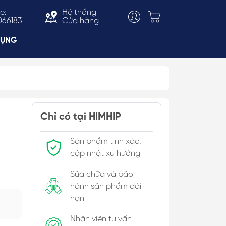
e:
Hệ thống
066183
Cửa hàng
DỤNG
Choker
ắn
Vòng Cổ Thời Trang
Chỉ có tại HIMHIP
 & Bản To
Kiềng Cổ
Sản phẩm tinh xảo,
c Trai
cập nhật xu hướng
Sửa chữa và bảo
hành sản phẩm dài
hạn
Nhân viên tư vấn