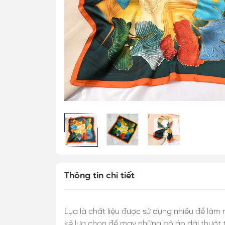
Cài Áo Bướm
Cài Áo Ong
Khăn Lụa Cao C
Khăn 50*50cm
Khăn 53*53cm
Khăn 60*60cm
Khăn 70*70cm
Khăn 90*90cm
Khăn Choàng
Thông tin chi tiết
Khăn Dài
Khăn Tuban
Lụa là chất liệu được sử dụng nhiều để làm 
kế lựa chọn để may những bộ áo dài thướt t