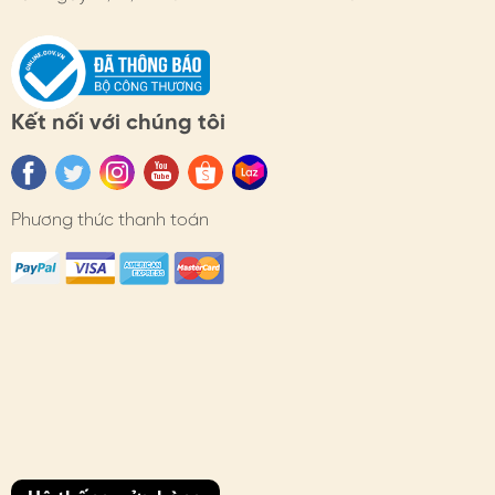
Website: https://himhipshop.vn/
Sho-pee: https://shope.ee/6A7T4PHxqs
Hotline: 0982066183
Kết nối với chúng tôi
Tik.tok: www.tiktok.com/@himhip
VISIT US:
Phương thức thanh toán
CS1: 216 Tây_Sơn - Hà Nội (Đối diện vườn hoa ĐH
THuỷ Lợi, cạnh Parson)
CS2: LK 14 Lô 8 Nam Thắng, ngõ 67 PHÙNG KHOANG
- HÀ NỘI