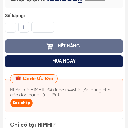
229.000₫
Số lượng:
HẾT HÀNG
MUA NGAY
Code Ưu Đãi
Nhập mã
HIMHIP
để được freeship (áp dụng cho
các đơn hàng từ 1 triệu)
Sao chép
Chỉ có tại HIMHIP