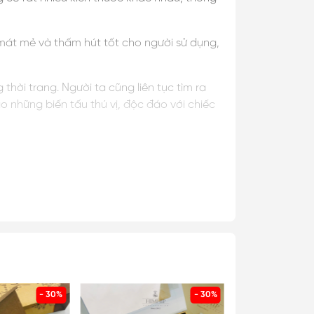
 mát mẻ và thấm hút tốt cho người sử dụng,
thời trang. Người ta cũng liên tục tìm ra
 những biến tấu thú vị, độc đáo với chiếc
ình vuông được rất nhiều cô gái trên khắp
ho người con gái.
ẽ không bị cọ xát mạnh dẫn đến hư tổn mà
- 30%
- 30%