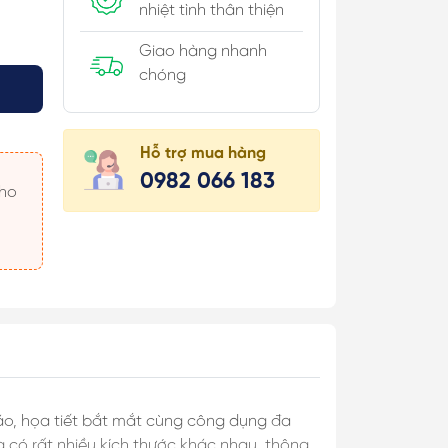
nhiệt tình thân thiện
Giao hàng nhanh
chóng
úi Hộp
Hỗ trợ mua hàng
 Khăn
0982 066 183
 Áo
 Món
 & Cài Áo/
c
đáo, họa tiết bắt mắt cùng công dụng đa
 có rất nhiều kích thước khác nhau, thông