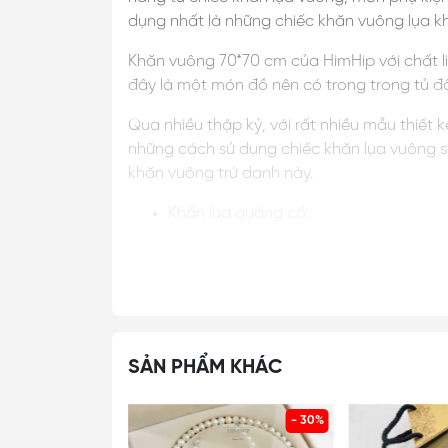
dụng nhất là những chiếc khăn vuông lụa kh
Khăn vuông 70*70 cm của HimHip với chất li
đây là một món đồ nên có trong trong tủ đ
Qua nhiều thập kỷ, với rất nhiều mẫu thiết k
những cách sử dụng chiếc khăn lụa vuông s
khăn vuông trứ danh này.
Khăn lụa quàng cổ:
Vào những ngày mùa thu mát mẻ, hay những
thế giới từ Pháp, Hàn Quốc đến Việt Nam q
Khăn lụa giống như một món phụ kiện thời t
Khăn lụa buộc tóc:
SẢN PHẨM KHÁC
Khăn lụa được làm từ chất liệu lụa với ưu
còn làm tôn lên vẻ đẹp hờ hững, nữ tính và
- 30%
- 30%