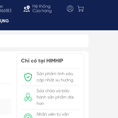
e:
Hệ thống
066183
Cửa hàng
DỤNG
Choker
ắn
Vòng Cổ Thời Trang
Chỉ có tại HIMHIP
 & Bản To
Kiềng Cổ
Sản phẩm tinh xảo,
c Trai
cập nhật xu hướng
Sửa chữa và bảo
hành sản phẩm dài
hạn
Nhân viên tư vấn