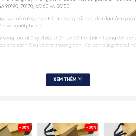
ổ 90*90, 70*70, 60*60 và 50*50.
ệu lụa mềm mại, họa tiết trẻ trung nổi bật, đem lại cảm giác
ồ của người phụ nữ.
ế sáng tạo, những chiếc khăn lụa đã trở thành tượng đài trong 
ao cho sành điệu và thời thượng hơn. Mời bạn cùng tham khảo
 ngày mùa đông lạnh có nắng ấm lên, những chiếc khăn lụa h
XEM THÊM
uàng trên cổ.
rang tạo nên sự thanh lịch, nữ tính không kém phần cá tính c
 điểm đó là mềm mại. Dùng khăn lụa vuông để buộc đuôi tóc s
 duyên dáng của phái nữ.
- 30%
- 30%