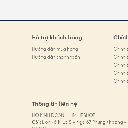
Xuất hoá đơn cho các công ty
CONTACT US:
Zalo: https://zalo.me/4050330491415329
Hỗ trợ khách hàng
Chín
Website: https://himhipshop.vn/
Hướng dẫn mua hàng
Chính 
Sho-pee: https://shope.ee/6A7T4PHxqs
Hướng dẫn thanh toán
Chính 
Hotline: 0982066183
Chính 
Chính 
Tik.tok: www.tiktok.com/@himhip
Chính 
VISIT US:
CS1: 216 Tây_Sơn - Hà Nội (Đối diện vườ
Thông tin liên hệ
CS2: LK 14 Lô 8 Nam Thắng, ngõ 67 P
HỘ KINH DOANH HIMHIPSHOP
CS1:
Liền kề 14 Lô 8 - Ngõ 67 Phùng Khoang -