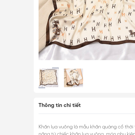
Cài Áo Bướm
Cài Áo Ong
Khăn Lụa Cao C
Khăn 50*50cm
Khăn 53*53cm
Khăn 60*60cm
Khăn 70*70cm
Khăn 90*90cm
Khăn Choàng
Thông tin chi tiết
Khăn Dài
Khăn Tuban
Khăn lụa vuông là mẫu khăn quàng cổ thời t
năng từ chiếc khăn lụa vuông, món phụ kiện 