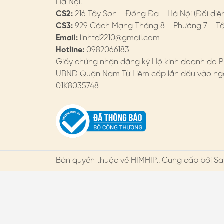
Hà Nội.
CS2:
216 Tây Sơn - Đống Đa - Hà Nội (Đối diệ
CS3:
929 Cách Mạng Tháng 8 - Phường 7 - Tân
Email:
linhtd2210@gmail.com
Hotline:
0982066183
Giấy chứng nhận đăng ký Hộ kinh doanh do P
UBND Quận Nam Từ Liêm cấp lần đầu vào ngà
01K8035748
Bản quyền thuộc về
HIMHIP
.. Cung cấp bởi Sa