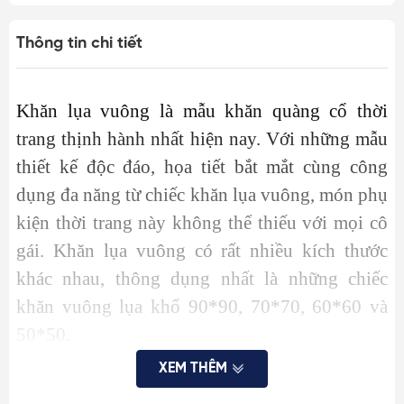
Thông tin chi tiết
Khăn lụa vuông là mẫu khăn quàng cổ thời
trang thịnh hành nhất hiện nay. Với những mẫu
thiết kế độc đáo, họa tiết bắt mắt cùng công
dụng đa năng từ chiếc khăn lụa vuông, món phụ
kiện thời trang này không thể thiếu với mọi cô
gái.
Khăn lụa vuông có rất nhiều kích thước
khác nhau, thông dụng nhất là những chiếc
khăn vuông lụa khổ 90*90, 70*70, 60*60 và
50*50.
XEM THÊM
Khăn vuông 70*70 cm của HimHip với chất