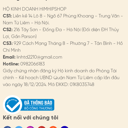
* Không nên đeo 24/7, nên tháo trước khi tiếp xúc với
HỘ KINH DOANH HIMHIPSHOP
nước
CS1:
Liền kề 14 Lô 8 - Ngõ 67 Phùng Khoang - Trung Văn -
Nam Từ Liêm - Hà Nội.
* Hạn chế tiếp xúc với nước, chất tẩy rửa. Tránh xịt nước
CS2:
216 Tây Sơn - Đống Đa - Hà Nội (Đối diện ĐH Thủy
hoa trực tiếp
Lợi, Gần Parson)
- Bảo quản:
CS3:
929 Cách Mạng Tháng 8 - Phường 7 - Tân Bình - Hồ
Chí Minh
* Nên vệ sinh chốt khuyên, lỗ tai sau khi sử dụng
Email:
linhtd2210@gmail.com
Hotline:
0982066183
* Khi không sử dụng, nên tháo và bảo quản riêng trong
Giấy chứng nhận đăng ký Hộ kinh doanh do Phòng Tài
hộp. HimHip có hộp bảo quản dành cho khuyên tai.
chính - Kế hoạch UBND Quận Nam Từ Liêm cấp lần đầu
4. HIMHIP BẢO HÀNH
vào ngày 18/12/2024. Mã ĐKKD: 01K8035748
Chi tiết trên website
- Đổi hàng: https://himhipshop.vn/chinh-sach-doi-
hang
Kết nối với chúng tôi
- Bảo hành: https://himhipshop.vn/chinh-sach-bao-