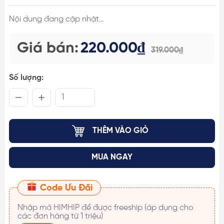
Nội dung đang cập nhật...
Giá bán:
220.000₫
319.000₫
Số lượng:
THÊM VÀO GIỎ
MUA NGAY
Code Ưu Đãi
Nhập mã
HIMHIP
để được freeship (áp dụng cho
các đơn hàng từ 1 triệu)