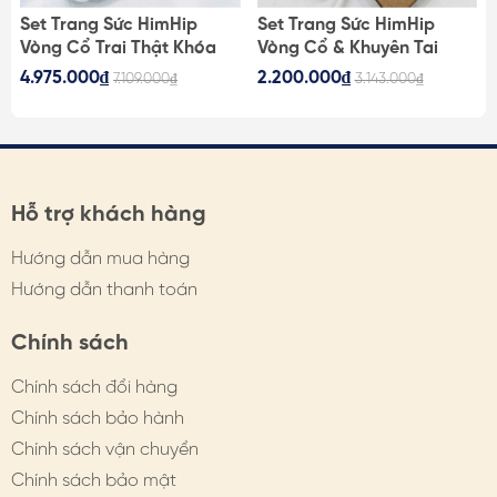
Set Trang Sức HimHip
Set Trang Sức HimHip
Vòng Cổ Trai Thật Khóa
Vòng Cổ & Khuyên Tai
m
Lúa 62cm, Vòng Tay,
Ngắn Mặt Trai Thật Kèm
4.975.000₫
2.200.000₫
7.109.000₫
3.143.000₫
Khuyên Tai Kèm Túi Hộp
Túi Hộp Thiệp - 107
Thiệp - 108
Hỗ trợ khách hàng
Hướng dẫn mua hàng
Hướng dẫn thanh toán
Chính sách
Chính sách đổi hàng
Chính sách bảo hành
Chính sách vận chuyển
Chính sách bảo mật