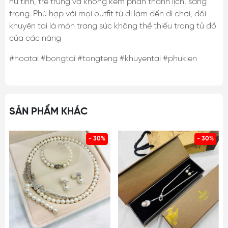
nữ tính, trẻ trung và không kém phần thanh lịch, sang
trọng. Phù hợp với mọi outfit từ đi làm đến đi chơi, đôi
khuyên tai là món trang sức không thể thiếu trong tủ đồ
của các nàng
#hoatai #bongtai #tongteng #khuyentai #phukien
SẢN PHẨM KHÁC
- 30%
- 30%