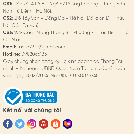
CS1:
Liền kề 14 Lô 8 - Ngõ 67 Phùng Khoang - Trung Văn -
Nam Từ Liêm - Hà Nội.
CS2:
216 Tây Sơn - Đống Đa - Hà Nội (Đối diện ĐH Thủy
Lợi, Gần Parson)
CS3:
929 Cách Mạng Tháng 8 - Phường 7 - Tân Bình - Hồ
Chí Minh
Email:
linhtd2210@gmail.com
Hotline:
0982066183
Giấy chứng nhận đăng ký Hộ kinh doanh do Phòng Tài
chính - Kế hoạch UBND Quận Nam Từ Liêm cấp lần đầu
vào ngày 18/12/2024. Mã ĐKKD: 01K8035748
Kết nối với chúng tôi