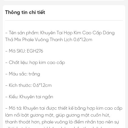
Thông tin chi tiết
- Tên sản phẩm: Khuyên Tai Hợp Kim Cao Cấp Dáng
Thả Mix Phale Vuông Thanh Lịch 0.6*1.2cm
- Mã SKU: EGH276
- Chất liệu: hợp kim cao cấp
- Màu sắc: trắng
- Kích thước: 0.6*1.2cm
- Kiểu: Khuyên tai ngắn
- Mô tả: Khuyên tai được thiết kế bằng hợp kim cao cấp
làm nổi bật gương mặt, giúp gương mặt cuốn hút,
thanh thoát hơn, phale vuông là điểm nhấn tạo nên sự