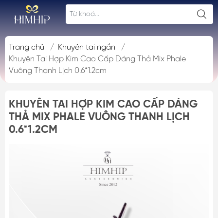
Trang chủ
/
Khuyên tai ngắn
/
Khuyên Tai Hợp Kim Cao Cấp Dáng Thả Mix Phale
Vuông Thanh Lịch 0.6*1.2cm
KHUYÊN TAI HỢP KIM CAO CẤP DÁNG
THẢ MIX PHALE VUÔNG THANH LỊCH
0.6*1.2CM