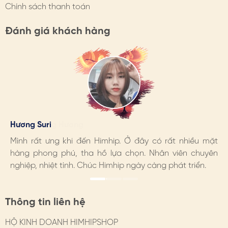
Chính sách thanh toán
Đánh giá khách hàng
Hương Suri
Đoàn Giang Hương
Ngọc Anh
Mình rất ưng khi đến Himhip. Ở đây có rất nhiều mặt
Sản phẩm rất đẹp, chất lượng tốt
Mình rất ưng khi đến Himhip. Ở đây có rất nhiều mặt
hàng phong phú, tha hồ lựa chọn. Nhân viên chuyên
hàng phong phú, tha hồ lựa chọn. Nhân viên chuyên
nghiệp, nhiệt tình. Chúc Himhip ngày càng phát triển.
nghiệp, nhiệt tình. Chúc Himhip ngày càng phát triển.
Thông tin liên hệ
HỘ KINH DOANH HIMHIPSHOP