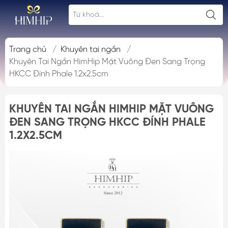
Trang chủ
/
Khuyên tai ngắn
/
Khuyên Tai Ngắn HimHip Mặt Vuông Đen Sang Trọng
HKCC Đính Phale 1.2x2.5cm
KHUYÊN TAI NGẮN HIMHIP MẶT VUÔNG
ĐEN SANG TRỌNG HKCC ĐÍNH PHALE
1.2X2.5CM