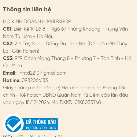
ứng, nhiễm trùng
Thông tin liên hệ
* Không nên đeo 24/7, nên tháo trước khi tiếp xúc với
HỘ KINH DOANH HIMHIPSHOP
nước
CS1:
Liền kề 14 Lô 8 - Ngõ 67 Phùng Khoang - Trung Văn -
Nam Từ Liêm - Hà Nội.
* Hạn chế tiếp xúc với nước, chất tẩy rửa. Tránh xịt nước
CS2:
216 Tây Sơn - Đống Đa - Hà Nội (Đối diện ĐH Thủy
hoa trực tiếp
Lợi, Gần Parson)
- Bảo quản:
CS3:
929 Cách Mạng Tháng 8 - Phường 7 - Tân Bình - Hồ
Chí Minh
* Nên vệ sinh chốt khuyên, lỗ tai sau khi sử dụng
Email:
linhtd2210@gmail.com
Hotline:
0982066183
* Khi không sử dụng, nên tháo và bảo quản riêng trong
Giấy chứng nhận đăng ký Hộ kinh doanh do Phòng Tài
hộp. HimHip có hộp bảo quản dành cho khuyên tai.
chính - Kế hoạch UBND Quận Nam Từ Liêm cấp lần đầu
4. HIMHIP BẢO HÀNH
vào ngày 18/12/2024. Mã ĐKKD: 01K8035748
Chi tiết trên website
- Đổi hàng: https://himhipshop.vn/chinh-sach-doi-
hang