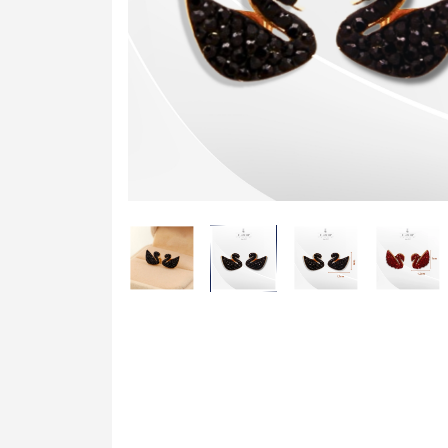
Cài Áo Bướm
Cài Áo Ong
Khăn Lụa Cao C
Khăn 50*50cm
Khăn 53*53cm
Khăn 60*60cm
Khăn 70*70cm
Khăn 90*90cm
Khăn Choàng
Khăn Dài
Khăn Tuban