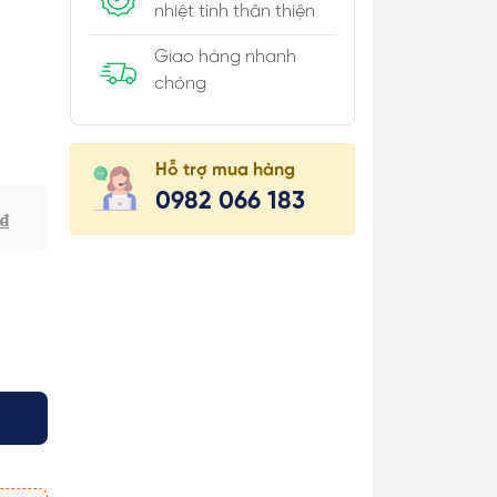
nhiệt tình thân thiện
Giao hàng nhanh
chóng
úi Hộp
Hỗ trợ mua hàng
 Khăn
0982 066 183
₫
 Áo
 Món
 & Cài Áo/
c