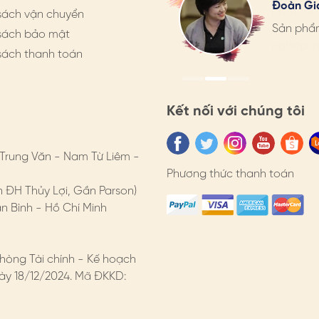
Đoàn Gi
Mình rất
Mình rất
sách vận chuyển
hàng pho
Sản phẩm
hàng pho
sách bảo mật
nghiệp, n
nghiệp, n
sách thanh toán
dụng
 riêng trong hộp. HimHip có hộp bảo quản dành cho khuyên ta
Kết nối với chúng tôi
 Trung Văn - Nam Từ Liêm -
sach-doi-hang
Phương thức thanh toán
n ĐH Thủy Lợi, Gần Parson)
-sach-bao-hanh
 Bình - Hồ Chí Minh
ấn.
thoitrang #khuyen #khuyentai #thienga #sangtrong
hòng Tài chính - Kế hoạch
y 18/12/2024. Mã ĐKKD: