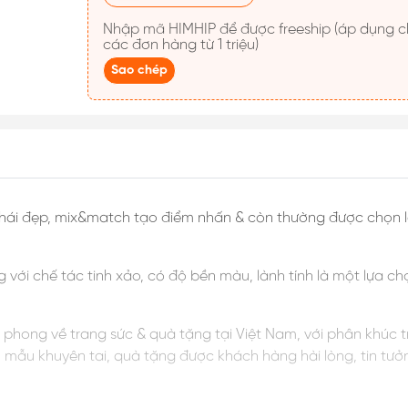
Nhập mã
HIMHIP
để được freeship (áp dụng cho
các đơn hàng từ 1 triệu)
Sao chép
 phái đẹp, mix&match tạo điểm nhấn & còn thường được chọn l
g với chế tác tinh xảo, có độ bền màu, lành tính là một lựa
ên phong về trang sức & quà tặng tại Việt Nam, với phân khúc 
ều mẫu khuyên tai, quà tặng được khách hàng hài lòng, tin tưở