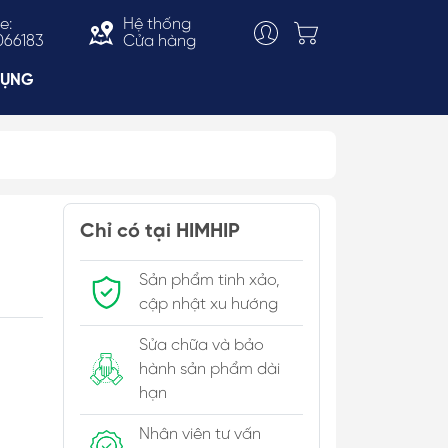
e:
Hệ thống
066183
Cửa hàng
DỤNG
Choker
ắn
Vòng Cổ Thời Trang
Chỉ có tại HIMHIP
 & Bản To
Kiềng Cổ
Sản phẩm tinh xảo,
c Trai
cập nhật xu hướng
Sửa chữa và bảo
hành sản phẩm dài
hạn
Nhân viên tư vấn