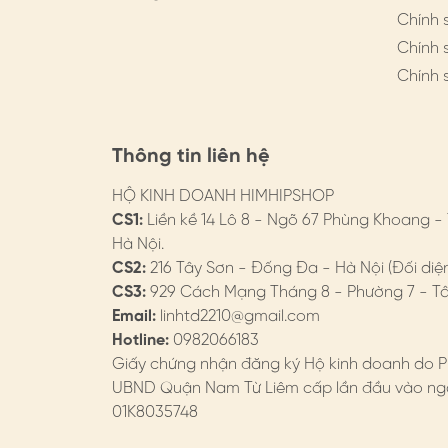
Chính 
- Bảo quản:
Chính 
Chính 
* Nên vệ sinh chốt khuyên, lỗ tai sau khi sử 
* Khi không sử dụng, nên tháo và bảo quản
Thông tin liên hệ
4. HIMHIP BẢO HÀNH
HỘ KINH DOANH HIMHIPSHOP
Chi tiết trên website
CS1:
Liền kề 14 Lô 8 - Ngõ 67 Phùng Khoang -
- Đổi hàng: https://himhipshop.vn/chinh-
Hà Nội.
CS2:
216 Tây Sơn - Đống Đa - Hà Nội (Đối diệ
- Bảo hành: https://himhipshop.vn/chinh
CS3:
929 Cách Mạng Tháng 8 - Phường 7 - Tân
Email:
linhtd2210@gmail.com
- Các nhu cầu khác: KH vui lòng liên hệ tư v
Hotline:
0982066183
#himhip #himhipshop #phukien #quatang #
Giấy chứng nhận đăng ký Hộ kinh doanh do P
UBND Quận Nam Từ Liêm cấp lần đầu vào ngà
01K8035748