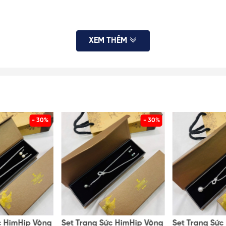
XEM THÊM
 thị màn hình. HimHip luôn cung cấp đủ hình ảnh, KH vui lòng x
 sai số ở mức nhỏ không ảnh hưởng đến việc sử dụng. KH tham k
- 30%
- 30%
để HimHip kịp thời hỗ trợ, có phương án hợp lý nhất
cùng kiểu tóc, trang phục phù hợp giúp tổng thể chỉn chu, bừ
c HimHip Vòng
Set Trang Sức HimHip Vòng
Set Trang Sức