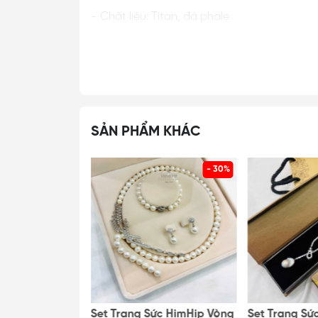
- Chất liệu: Titan, đá phale
- Màu sắc/ Kích thước: Chi tiết trong ảnh
LƯU Ý MUA HÀNG:
- SP & hình ảnh có sai số do ánh sáng, hiển
hàng
SẢN PHẨM KHÁC
- Kích thước SP có thể sai số giữa các lô,
vấn
- 30%
- 30%
- Nếu đơn hàng có vấn đề, KH liên hệ ngay 
- Liên hệ: https://himhipshop.vn/lien-he
1. TÁC DỤNG CỦA KHUYÊN TAI:
- Tạo điểm nhấn: một chi tiết nhỏ kết hợp 
- Thu hút tài lộc, may mắn
ức HimHip Vòng
Set Trang Sức HimHip Vòng
Set Trang Sứ