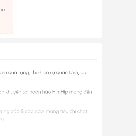
àm quà tặng, thể hiện sự quan tâm, gu
 chọn khuyên tai hoàn hảo HimHip mang đến
trung cấp & cao cấp, mang tiêu chí chất
ng.