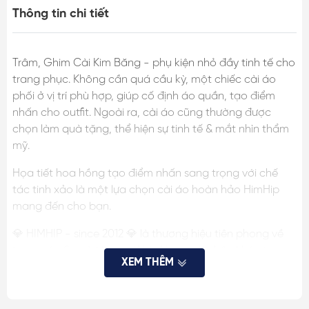
Thông tin chi tiết
Trâm, Ghim Cài Kim Băng - phụ kiện nhỏ đầy tinh tế cho
trang phục. Không cần quá cầu kỳ, một chiếc cài áo
phối ở vị trí phù hợp, giúp cố định áo quần, tạo điểm
nhấn cho outfit. Ngoài ra, cài áo cũng thường được
chọn làm quà tặng, thể hiện sự tinh tế & mắt nhìn thẩm
mỹ.
Họa tiết hoa hồng tạo điểm nhấn sang trọng với chế
tác tinh xảo là một lựa chọn cài áo hoàn hảo HimHip
mang đến cho bạn.
💎 HIMHIP - since 2012 💎 là thương hiệu tiên phong về
trang sức & quà tặng tại Việt Nam, với phân khúc trung
XEM THÊM
cấp & cao cấp, mang tiêu chí chất lượng trên từng chi
tiết, đã cho ra mắt nhiều mẫu ghim cài áo, quà tặng
được khách hàng hài lòng, tin tưởng.