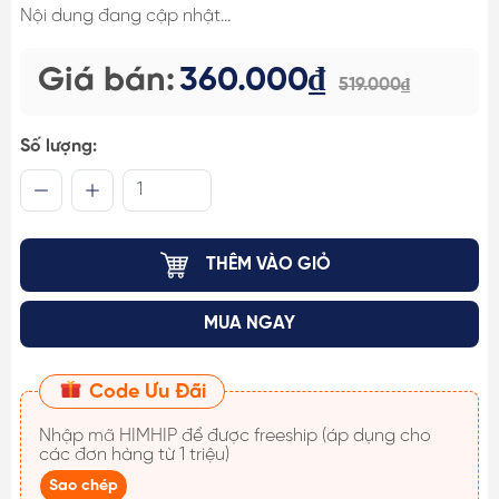
Nội dung đang cập nhật...
Giá bán:
360.000₫
519.000₫
Số lượng:
THÊM VÀO GIỎ
MUA NGAY
Code Ưu Đãi
Nhập mã
HIMHIP
để được freeship (áp dụng cho
các đơn hàng từ 1 triệu)
Sao chép