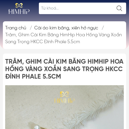
Trang chủ
/
Cài áo kim băng, xiên hở ngực
/
Trâm, Ghim Cài Kim Băng HimHip Hoa Hồng Vàng Xoắn
Sang Trọng HKCC Đính Phale 5.5cm
TRÂM, GHIM CÀI KIM BĂNG HIMHIP HOA
HỒNG VÀNG XOẮN SANG TRỌNG HKCC
ĐÍNH PHALE 5.5CM