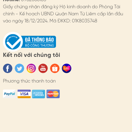
4. HIMHIP BẢO HÀNH
Giấy chứng nhận đăng ký Hộ kinh doanh do Phòng Tài
Chi tiết trên website
chính - Kế hoạch UBND Quận Nam Từ Liêm cấp lần đầu
vào ngày 18/12/2024. Mã ĐKKD: 01K8035748
- Đổi hàng: https://himhipshop.vn/chinh-sach-doi-
hang
- Bảo hành: https://himhipshop.vn/chinh-sach-bao-
hanh
Kết nối với chúng tôi
- Các nhu cầu khác: KH vui lòng liên hệ tư vấn.
#himhip #himhipshop #phukien #quatang #thoitrang
Phương thức thanh toán
#caikimbang #hoahong #sangtrong