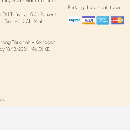
 Trung Văn - Nam Từ Liêm -
Phương thức thanh toán
n ĐH Thủy Lợi, Gần Parson)
 Bình - Hồ Chí Minh
hòng Tài chính - Kế hoạch
y 18/12/2024. Mã ĐKKD:
po.