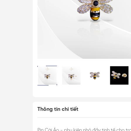
Cài Áo Bướm
Cài Áo Ong
Khăn Lụa Cao C
Khăn 50*50cm
Khăn 53*53cm
Khăn 60*60cm
Khăn 70*70cm
Khăn 90*90cm
Khăn Choàng
Khăn Dài
Thông tin chi tiết
Khăn Tuban
Pin Cài Áo - phụ kiện nhỏ đầy tinh tế cho t