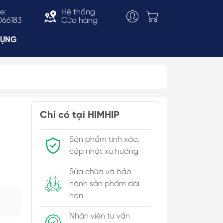
e:
Hệ thống
066183
Cửa hàng
DỤNG
Choker
ắn
Vòng Cổ Thời Trang
Chỉ có tại HIMHIP
 & Bản To
Kiềng Cổ
Sản phẩm tinh xảo,
c Trai
cập nhật xu hướng
Sửa chữa và bảo
hành sản phẩm dài
hạn
Nhân viên tư vấn