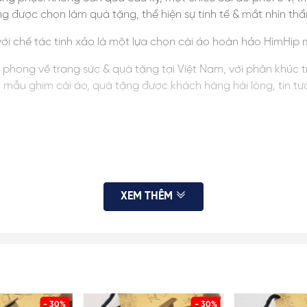
ng được chọn làm quà tặng, thể hiện sự tinh tế & mắt nhìn th
ới chế tác tinh xảo là một lựa chọn cài áo hoàn hảo HimHip
ên phong về trang sức & quà tặng tại Việt Nam, với phân khúc 
ều mẫu ghim cài áo, quà tặng được khách hàng hài lòng, tin t
XEM THÊM
 thị màn hình. HimHip luôn cung cấp đủ hình ảnh, KH vui lòng x
 sai số ở mức nhỏ không ảnh hưởng đến việc sử dụng. KH tham k
- 30%
- 30%