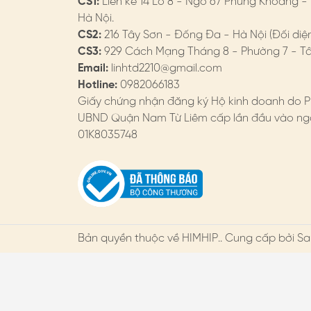
CS1:
Liền kề 14 Lô 8 - Ngõ 67 Phùng Khoang -
Hà Nội.
CS2:
216 Tây Sơn - Đống Đa - Hà Nội (Đối diệ
CS3:
929 Cách Mạng Tháng 8 - Phường 7 - Tân
Email:
linhtd2210@gmail.com
Hotline:
0982066183
Giấy chứng nhận đăng ký Hộ kinh doanh do P
UBND Quận Nam Từ Liêm cấp lần đầu vào ngà
01K8035748
Bản quyền thuộc về
HIMHIP
.. Cung cấp bởi Sa