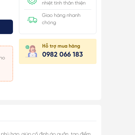
nhiệt tình thân thiện
Giao hàng nhanh
chóng
úi Hộp
Hỗ trợ mua hàng
 Khăn
0982 066 183
 Áo
 Món
 & Cài Áo/
c
rí phù hợp, giúp cố định áo quần, tạo điểm