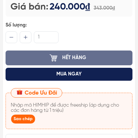
Giá bán:
240.000₫
343.000₫
Số lượng:
HẾT HÀNG
MUA NGAY
Code Ưu Đãi
Nhập mã
HIMHIP
để được freeship (áp dụng cho
các đơn hàng từ 1 triệu)
Sao chép