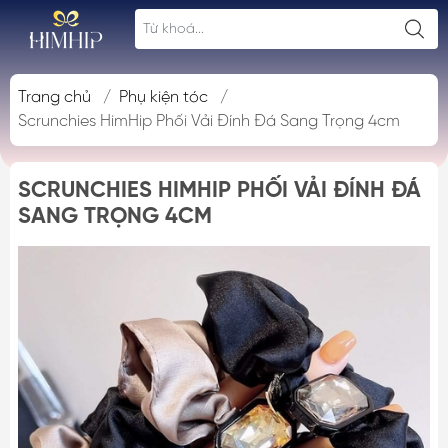
Trang chủ
/
Phụ kiện tóc
/
Scrunchies HimHip Phối Vải Đính Đá Sang Trọng 4cm
SCRUNCHIES HIMHIP PHỐI VẢI ĐÍNH ĐÁ
SANG TRỌNG 4CM