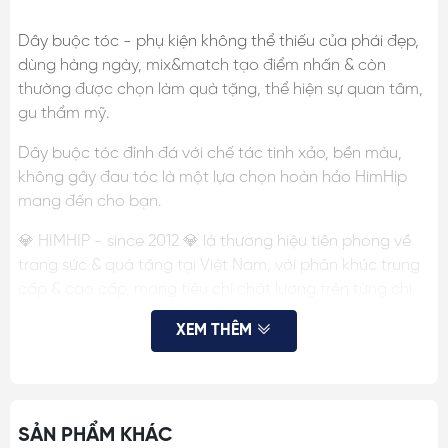
Dây buộc tóc - phụ kiện không thể thiếu của phái đẹp,
dùng hàng ngày, mix&match tạo điểm nhấn & còn
thường được chọn làm quà tặng, thể hiện sự quan tâm,
gu thẩm mỹ.
Dây buộc tóc đính đá với chế tác tinh xảo, bền màu,
không gây đau tóc là một lựa chọn hoàn hảo HimHip
mang đến cho bạn.
💎 HIMHIP - since 2012 💎 là thương hiệu tiên phong về
trang sức & quà tặng tại Việt Nam, với phân khúc trung
cấp & cao cấp, mang tiêu chí chất lượng trên từng chi
tiết, đã cho ra mắt nhiều mẫu phụ kiện tóc, quà tặng
XEM THÊM
được khách hàng hài lòng, tin tưởng.
THÔNG TIN SP:
- Chất liệu: vải chun, đá phale
SẢN PHẨM KHÁC