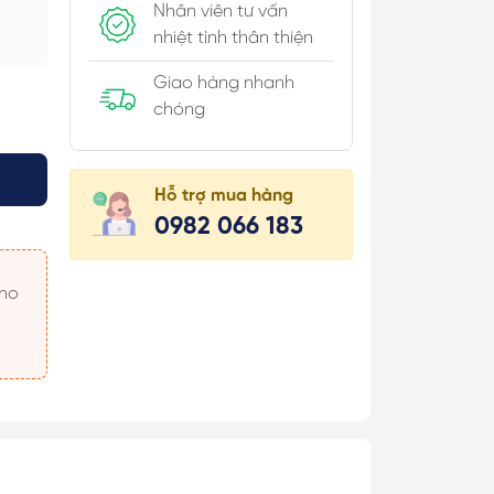
Nhân viên tư vấn
nhiệt tình thân thiện
Giao hàng nhanh
chóng
úi Hộp
 Khăn
Hỗ trợ mua hàng
0982 066 183
 Áo
 Món
 & Cài Áo/
c