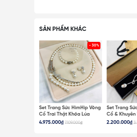
SẢN PHẨM KHÁC
- 30%
- 30%
ức HimHip Vòng
Set Trang Sức HimHip Vòng
Set Trang Sứ
t Khóa Lúa
Cổ Trai Thật Khóa Lúa
Cổ & Khuyên 
n Tai Kèm Túi
62cm, Vòng Tay, Khuyên Tai
Trai Thật Kè
4.975.000₫
2.200.000₫
.823.000₫
7.109.000₫
3
 109
Kèm Túi Hộp Thiệp - 108
Thiệp - 107