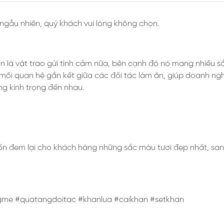
 ngẫu nhiên, quý khách vui lòng không chọn.
là vật trao gửi tình cảm nữa, bên cạnh đó nó mang nhiều sắc
mối quan hệ gắn kết giữa các đối tác làm ăn, giúp doanh ngh
òng kính trọng đến nhau.
n đem lại cho khách hàng những sắc màu tươi đẹp nhất, san
me #quatangdoitac #khanlua #caikhan #setkhan