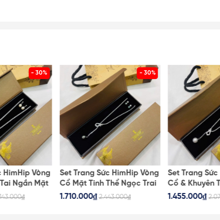
- 30%
- 30%
c HimHip Vòng
Set Trang Sức HimHip Vòng
Set Trang Sức
Tai Ngắn Mặt
Cổ Mặt Tinh Thể Ngọc Trai
Cổ & Khuyên 
m Túi Hộp
& Khuyên Tai Nụ Trai Nước
Tinh Thể Ngọc
1.710.000₫
1.455.000₫
.143.000₫
2.443.000₫
2.0
Ngọt Kèm Túi Hộp Thiệp -
Hộp Thiệp - 1
106