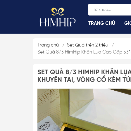
TRANG CHỦ
GI
Trang chủ
/
Set Quà trên 2 triệu
/
Set Quà 8/3 HimHip Khăn Lụa Cao Cấp 53*5
Cài Áo Vest, Sơ Mi
Cài Áo Cúc, Hở 
SET QUÀ 8/3 HIMHIP KHĂN LỤA
Cài Áo Xiên Hở N
KHUYÊN TAI, VÒNG CỔ KÈM TÚI
Cài Áo Kim Băng
Cài Áo Nam Châ
Cài Áo Nam
Cài Áo Hoa Sen
Cài Áo Chuồn Ch