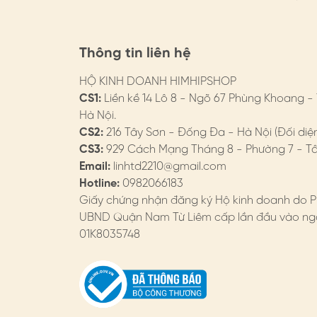
Thông tin liên hệ
HỘ KINH DOANH HIMHIPSHOP
CS1:
Liền kề 14 Lô 8 - Ngõ 67 Phùng Khoang -
Hà Nội.
CS2:
216 Tây Sơn - Đống Đa - Hà Nội (Đối diệ
CS3:
929 Cách Mạng Tháng 8 - Phường 7 - Tân
Email:
linhtd2210@gmail.com
Hotline:
0982066183
Giấy chứng nhận đăng ký Hộ kinh doanh do P
UBND Quận Nam Từ Liêm cấp lần đầu vào ngà
01K8035748