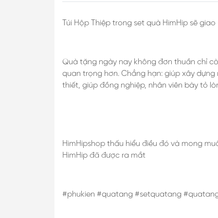
Túi Hộp Thiệp trong set quà HimHip sẽ giao
Quà tặng ngày nay không đơn thuần chỉ còn 
quan trọng hơn. Chẳng hạn: giúp xây dựng 
thiết, giúp đồng nghiệp, nhân viên bày tỏ l
HimHipshop thấu hiểu điều đó và mong muố
HimHip đã được ra mắt
#phukien #quatang #setquatang #quatang