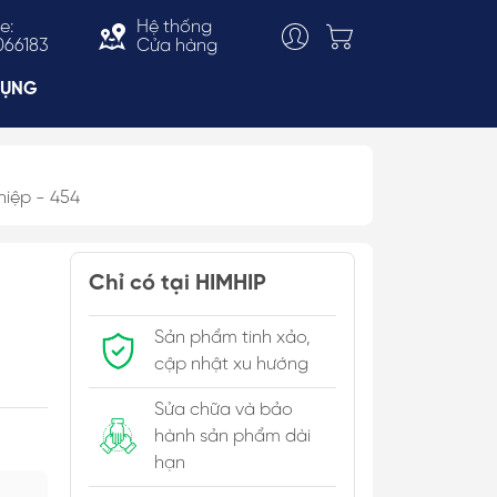
e:
Hệ thống
066183
Cửa hàng
DỤNG
hiệp - 454
Choker
ắn
Vòng Cổ Thời Trang
Chỉ có tại HIMHIP
 & Bản To
Kiềng Cổ
c Trai
Sản phẩm tinh xảo,
cập nhật xu hướng
Sửa chữa và bảo
hành sản phẩm dài
hạn