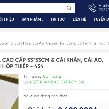
Hotlin
0982
ỚI THIỆU
SẢN PHẨM
TIN TỨC
LIÊN HỆ
TUYỂN 
3cm & Cài Khăn, Cài Áo, Khuyên Tai, Vòng Cổ Kèm Túi Hộp T
, Váy
Trâm Cài Tóc
Khuyên Tai Nụ
Ngực
Kẹp Càng Cua
Khuyên Tai Ng
 CAO CẤP 53*53CM & CÀI KHĂN, CÀI ÁO,
gực
Kẹp Bấm
Khuyên Tai Dài
 HỘP THIỆP - 454
Dây Buộc Tóc
Khuyên Tai Ngọ
Tình trạng:
Còn hàng
m
Kẹp Móc Dọc/ Ngang
Loại:
SET KHĂN CAO CẤP KÈM CÀI
Kẹp Bối, Búi Lưới
Bờm, Tuban, Băng Đô
Nội dung đang cập nhật...
uồn
Kẹp Đỉnh