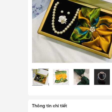
Cài Áo Bướm
Cài Áo Ong
Khăn Lụa Cao C
Khăn 50*50cm
Khăn 53*53cm
Khăn 60*60cm
Khăn 70*70cm
Khăn 90*90cm
Khăn Choàng
Khăn Dài
Khăn Tuban
Thông tin chi tiết