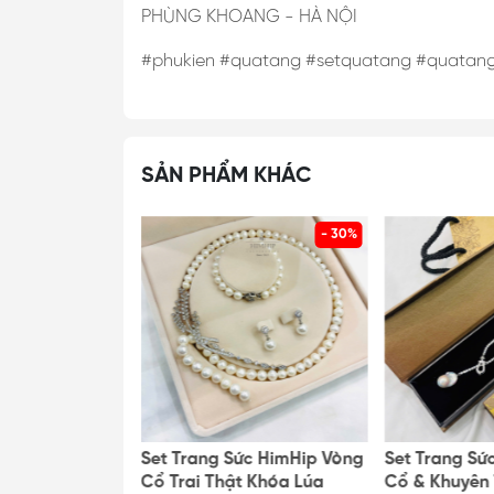
PHÙNG KHOANG - HÀ NỘI
#phukien #quatang #setquatang #quatan
SẢN PHẨM KHÁC
- 30%
- 30%
ức HimHip Vòng
Set Trang Sức HimHip Vòng
Set Trang Sứ
t Khóa Lúa
Cổ Trai Thật Khóa Lúa
Cổ & Khuyên 