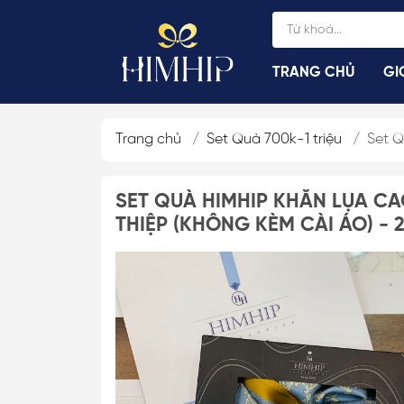
TRANG CHỦ
GI
Trang chủ
/
Set Quà 700k-1 triệu
/
Set Q
Cài Áo Vest, Sơ Mi
SET QUÀ HIMHIP KHĂN LỤA CA
Cài Áo Cúc, Hở 
THIỆP (KHÔNG KÈM CÀI ÁO) - 
Cài Áo Xiên Hở N
Cài Áo Kim Băng
Cài Áo Nam Châ
Cài Áo Nam
Cài Áo Hoa Sen
Cài Áo Chuồn Ch