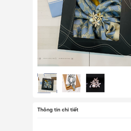
Cài Áo Bướm
Cài Áo Ong
Khăn Lụa Cao C
Khăn 50*50cm
Khăn 53*53cm
Khăn 60*60cm
Khăn 70*70cm
Khăn 90*90cm
Khăn Choàng
Khăn Dài
Thông tin chi tiết
Khăn Tuban