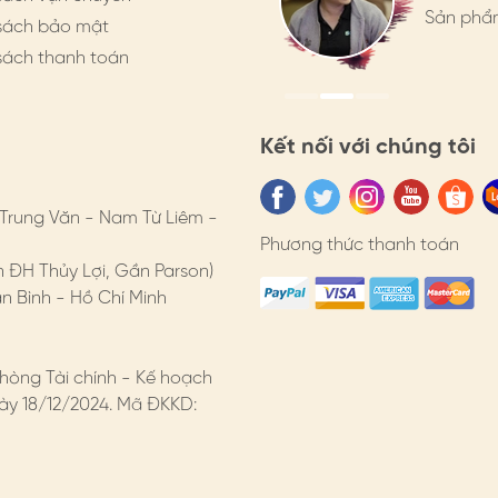
hàng pho
Sản phẩm
hàng pho
sách bảo mật
nghiệp, n
nghiệp, n
sách thanh toán
Kết nối với chúng tôi
 Trung Văn - Nam Từ Liêm -
Phương thức thanh toán
n ĐH Thủy Lợi, Gần Parson)
 Bình - Hồ Chí Minh
hòng Tài chính - Kế hoạch
y 18/12/2024. Mã ĐKKD: