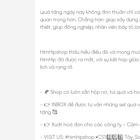
Quà tặng ngày nay không đơn thuần chỉ còn 
quan trọng hơn. Chẳng hạn: giúp xây dựng 
thiết, giúp đồng nghiệp, nhân viên bày tỏ l
HimHipshop thấu hiểu điều đó và mong muố
HimHip đã được ra mắt, với sự kết hợp giữa
lịch và rạng rỡ.
- 🍂 Shop có luôn sẵn hộp nơ, túi quà và ho
- 👉 INBOX để được tư vấn những set quà vớ
tặng 🥰
- 👉 Xuất hoá đơn cho các công ty - Cảm 
- VISIT US: #himhipshop ▪️CS1:2️⃣1️⃣6️⃣ Tây_