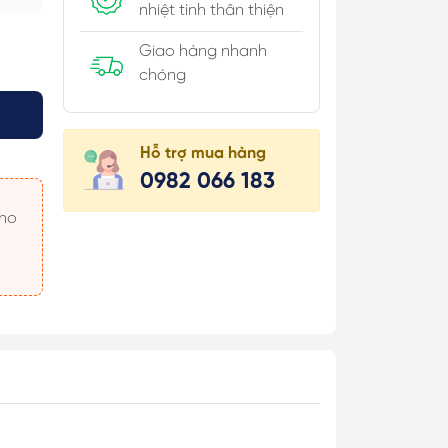
nhiệt tình thân thiện
Giao hàng nhanh
chóng
úi Hộp
Hỗ trợ mua hàng
 Khăn
0982 066 183
 Áo
 Món
 & Cài Áo/
c