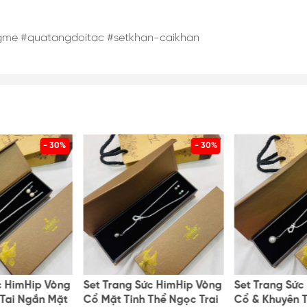
gme #quatangdoitac #setkhan-caikhan
- 30%
- 30%
c HimHip Vòng
Set Trang Sức HimHip Vòng
Set Trang Sức
Tai Ngắn Mặt
Cổ Mặt Tinh Thể Ngọc Trai
Cổ & Khuyên 