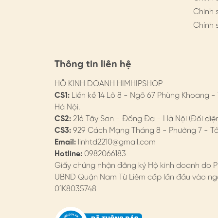
Chính 
Chính 
Thông tin liên hệ
HỘ KINH DOANH HIMHIPSHOP
CS1:
Liền kề 14 Lô 8 - Ngõ 67 Phùng Khoang -
Hà Nội.
CS2:
216 Tây Sơn - Đống Đa - Hà Nội (Đối diệ
CS3:
929 Cách Mạng Tháng 8 - Phường 7 - Tân
Email:
linhtd2210@gmail.com
Hotline:
0982066183
Giấy chứng nhận đăng ký Hộ kinh doanh do P
UBND Quận Nam Từ Liêm cấp lần đầu vào ngà
01K8035748