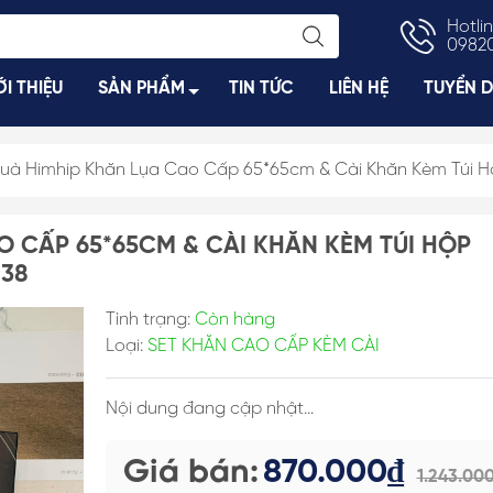
Hotlin
0982
ỚI THIỆU
SẢN PHẨM
TIN TỨC
LIÊN HỆ
TUYỂN 
uà Himhip Khăn Lụa Cao Cấp 65*65cm & Cài Khăn Kèm Túi Hộ
, Váy
Trâm Cài Tóc
Khuyên Tai Nụ
O CẤP 65*65CM & CÀI KHĂN KÈM TÚI HỘP
Ngực
Kẹp Càng Cua
Khuyên Tai Ng
238
gực
Kẹp Bấm
Khuyên Tai Dài
Dây Buộc Tóc
Khuyên Tai Ngọ
Tình trạng:
Còn hàng
Loại:
SET KHĂN CAO CẤP KÈM CÀI
m
Kẹp Móc Dọc/ Ngang
Kẹp Bối, Búi Lưới
Nội dung đang cập nhật...
Bờm, Tuban, Băng Đô
uồn
Kẹp Đỉnh
Giá bán:
870.000₫
1.243.00