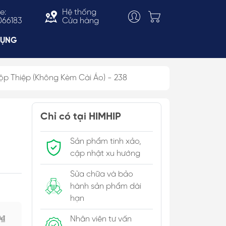
e:
Hệ thống
066183
Cửa hàng
DỤNG
p Thiệp (Không Kèm Cài Áo) - 238
Choker
ắn
Vòng Cổ Thời Trang
Chỉ có tại HIMHIP
 & Bản To
Kiềng Cổ
Sản phẩm tinh xảo,
c Trai
cập nhật xu hướng
Sửa chữa và bảo
hành sản phẩm dài
hạn
0₫
Nhân viên tư vấn