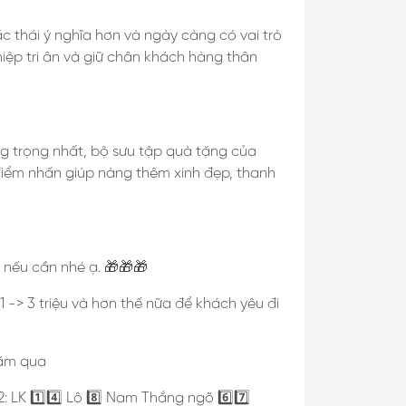
 thái ý nghĩa hơn và ngày càng có vai trò
iệp tri ân và giữ chân khách hàng thân
g trọng nhất, bộ sưu tập quà tặng của
 điểm nhấn giúp nàng thêm xinh đẹp, thanh
p nếu cần nhé ạ. 🎁🎁🎁
-> 3 triệu và hơn thế nữa để khách yêu đi
năm qua
: LK 1️⃣4️⃣ Lô 8️⃣ Nam Thắng ngõ 6️⃣7️⃣