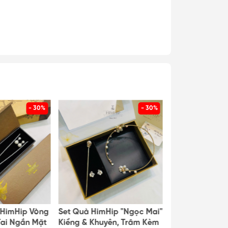
- 30%
- 30%
 HimHip Vòng
Set Quà HimHip "Ngọc Mai"
Set Quà HimHi
Tai Ngắn Mặt
Kiềng & Khuyên, Trâm Kèm
Kiềng & Khuyê