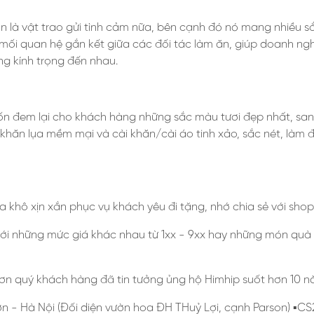
là vật trao gửi tình cảm nữa, bên cạnh đó nó mang nhiều sắc
mối quan hệ gắn kết giữa các đối tác làm ăn, giúp doanh ngh
òng kính trọng đến nhau.
n đem lại cho khách hàng những sắc màu tươi đẹp nhất, san
 khăn lụa mềm mại và cài khăn/cài áo tinh xảo, sắc nét, làm
a khô xịn xắn phục vụ khách yêu đi tặng, nhớ chia sẻ với sho
i những mức giá khác nhau từ 1xx - 9xx hay những món quà 1 
ơn quý khách hàng đã tin tưởng ủng hộ Himhip suốt hơn 10 
Sơn - Hà Nội (Đối diện vườn hoa ĐH THuỷ Lợi, cạnh Parson) ▪️CS2