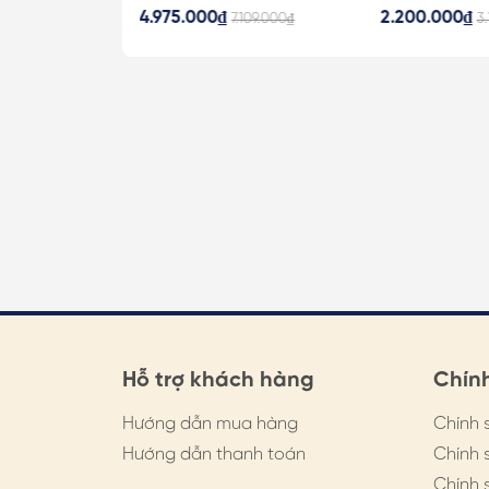
n Tai Kèm Túi
62cm, Vòng Tay, Khuyên Tai
Trai Thật Kè
4.975.000₫
2.200.000₫
.823.000₫
7.109.000₫
3
 109
Kèm Túi Hộp Thiệp - 108
Thiệp - 107
Hỗ trợ khách hàng
Chín
Hướng dẫn mua hàng
Chính 
Hướng dẫn thanh toán
Chính 
Chính 