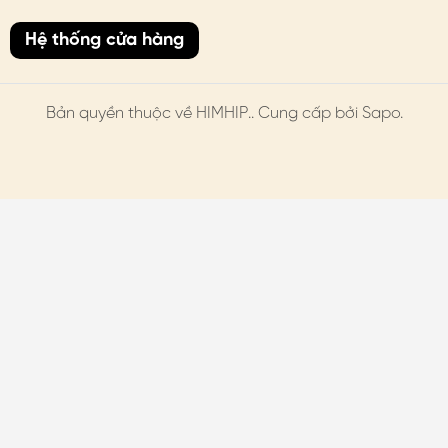
* Khi không dùng, nên tháo & bảo quản riêng trong hộp,
Hệ thống cửa hàng
không nên cất chung với đồ khác gây trầy xước. HimHip
có hộp bảo quản dành cho ngọc trai.
Bản quyền thuộc về
HIMHIP
.. Cung cấp bởi Sapo.
4. HIMHIP BẢO HÀNH
Chi tiết trên website
- Đổi hàng:
https://himhipshop.vn/chinh-sach-doi-
hang
- Bảo hành:
https://himhipshop.vn/chinh-sach-bao-
hanh
- Các nhu cầu khác: KH vui lòng liên hệ tư vấn.
#himhip #himhipshop #phukien #quatang #thoitrang
#ngoctrai #vongco