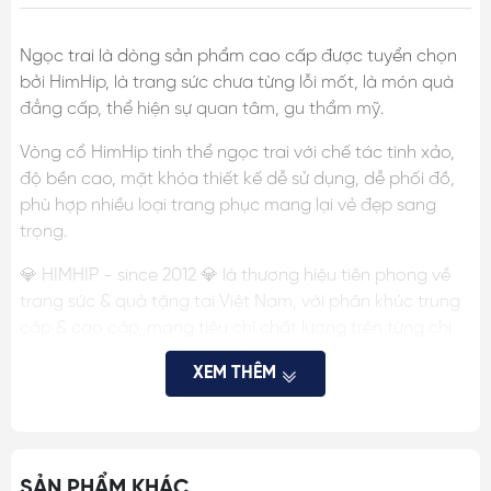
Ngọc trai là dòng sản phẩm cao cấp được tuyển chọn
bởi HimHip, là trang sức chưa từng lỗi mốt, là món quà
đẳng cấp, thể hiện sự quan tâm, gu thẩm mỹ.
Vòng cổ HimHip tinh thể ngọc trai
với chế tác tinh xảo,
độ bền cao, mặt khóa thiết kế dễ sử dụng, dễ phối đồ,
phù hợp nhiều loại trang phục mang lại vẻ đẹp sang
trọng.
💎 HIMHIP - since 2012 💎 là thương hiệu tiên phong về
trang sức & quà tặng tại Việt Nam, với phân khúc trung
cấp & cao cấp, mang tiêu chí chất lượng trên từng chi
tiết, đã cho ra mắt nhiều mẫu ngọc trai, quà tặng được
XEM THÊM
khách hàng hài lòng, tin tưởng.
THÔNG TIN SP:
- Chất liệu: tinh thể ngọc trai, khóa bạc 925
SẢN PHẨM KHÁC