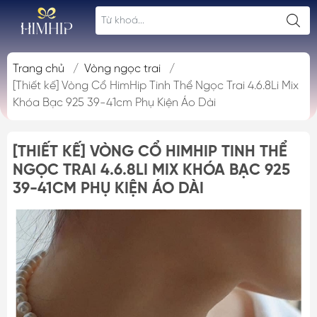
Trang chủ
/
Vòng ngọc trai
/
[Thiết kế] Vòng Cổ HimHip Tinh Thể Ngọc Trai 4.6.8Li Mix
Khóa Bạc 925 39-41cm Phụ Kiện Áo Dài
[THIẾT KẾ] VÒNG CỔ HIMHIP TINH THỂ
NGỌC TRAI 4.6.8LI MIX KHÓA BẠC 925
39-41CM PHỤ KIỆN ÁO DÀI