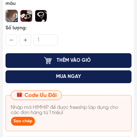
màu
Số lượng:
THÊM VÀO GIỎ
MUA NGAY
Code Ưu Đãi
Nhập mã
HIMHIP
để được freeship (áp dụng cho
các đơn hàng từ 1 triệu)
Sao chép