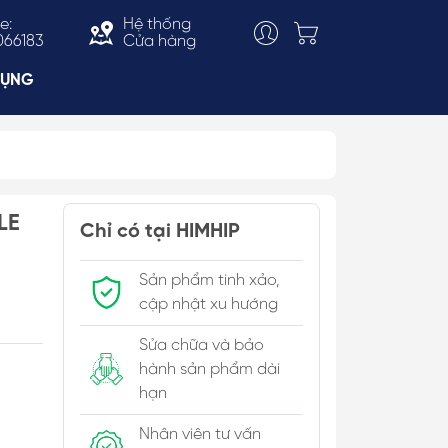
e:
Hệ thống
066183
Cửa hàng
DỤNG
Choker
LE
ắn
Vòng Cổ Thời Trang
Chỉ có tại HIMHIP
 & Bản To
Kiềng Cổ
Sản phẩm tinh xảo,
c Trai
cập nhật xu hướng
Sửa chữa và bảo
hành sản phẩm dài
hạn
Nhân viên tư vấn