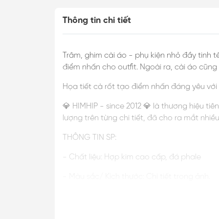
Thông tin chi tiết
Trâm, ghim cài áo - phụ kiện nhỏ đầy tinh t
điểm nhấn cho outfit. Ngoài ra, cài áo cũn
Họa tiết cà rốt tạo điểm nhấn đáng yêu vớ
💎 HIMHIP - since 2012 💎 là thương hiệu ti
lượng trên từng chi tiết, đã cho ra mắt nhi
THÔNG TIN SP:
- Chất liệu: Hợp kim cao cấp, đá phale
- Màu sắc/ Kích thước: Chi tiết trong ảnh.
LƯU Ý MUA HÀNG:
- SP & hình ảnh có sai số do ánh sáng, hiển