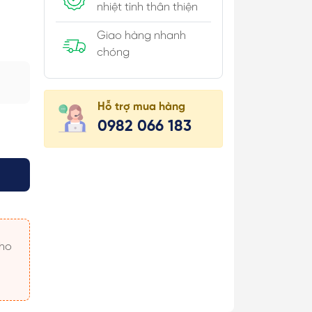
nhiệt tình thân thiện
Giao hàng nhanh
chóng
úi Hộp
Hỗ trợ mua hàng
 Khăn
0982 066 183
 Áo
 Món
 & Cài Áo/
c