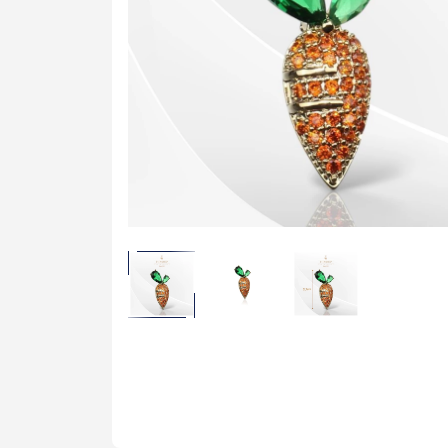
Cài Áo Bướm
Cài Áo Ong
Khăn Lụa Cao C
Khăn 50*50cm
Khăn 53*53cm
Khăn 60*60cm
Khăn 70*70cm
Khăn 90*90cm
Khăn Choàng
Khăn Dài
Khăn Tuban