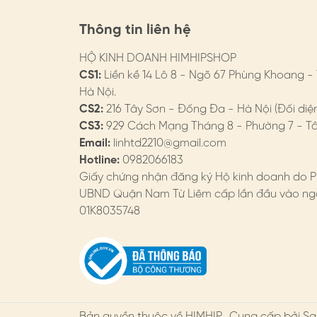
- Bảo hành: https://himhipshop.vn/chinh
Thông tin liên hệ
- Các nhu cầu khác: KH vui lòng liên hệ tư v
HỘ KINH DOANH HIMHIPSHOP
#himhip #himhipshop #phukien #quatang #
CS1:
Liền kề 14 Lô 8 - Ngõ 67 Phùng Khoang -
Hà Nội.
CS2:
216 Tây Sơn - Đống Đa - Hà Nội (Đối diệ
CS3:
929 Cách Mạng Tháng 8 - Phường 7 - Tân
Email:
linhtd2210@gmail.com
Hotline:
0982066183
Giấy chứng nhận đăng ký Hộ kinh doanh do P
UBND Quận Nam Từ Liêm cấp lần đầu vào ngà
01K8035748
Bản quyền thuộc về
HIMHIP
.. Cung cấp bởi Sa