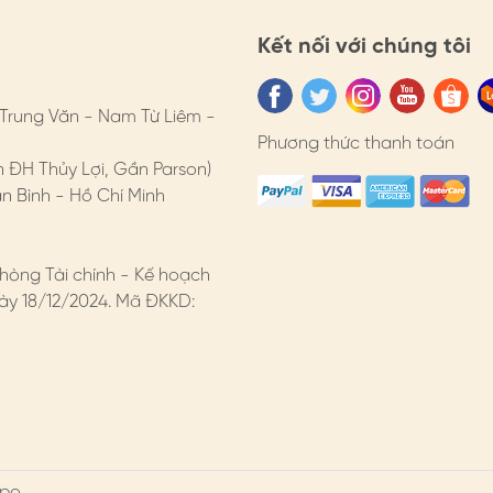
-sach-bao-hanh
Kết nối với chúng tôi
ấn.
thoitrang #caiao #carot #dangyeu
 Trung Văn - Nam Từ Liêm -
Phương thức thanh toán
n ĐH Thủy Lợi, Gần Parson)
 Bình - Hồ Chí Minh
hòng Tài chính - Kế hoạch
y 18/12/2024. Mã ĐKKD:
po.