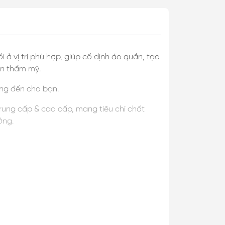
 ở vị trí phù hợp, giúp cố định áo quần, tạo
ìn thẩm mỹ.
ang đến cho bạn.
trung cấp & cao cấp, mang tiêu chí chất
ưởng.
em kỹ hoặc liên hệ tư vấn trước khi mua