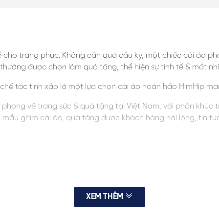
ế cho trang phục. Không cần quá cầu kỳ, một chiếc cài áo phối
g thường được chọn làm quà tặng, thể hiện sự tinh tế & mắt nh
i chế tác tinh xảo là một lựa chọn cài áo hoàn hảo HimHip m
ên phong về trang sức & quà tặng tại Việt Nam, với phân khúc 
ều mẫu ghim cài áo, quà tặng được khách hàng hài lòng, tin t
XEM THÊM
 thị màn hình. HimHip luôn cung cấp đủ hình ảnh, KH vui lòng x