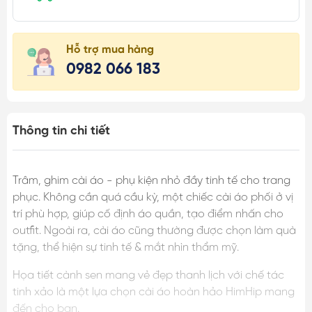
Hỗ trợ mua hàng
0982 066 183
Thông tin chi tiết
Trâm, ghim cài áo - phụ kiện nhỏ đầy tinh tế cho trang
phục. Không cần quá cầu kỳ, một chiếc cài áo phối ở vị
trí phù hợp, giúp cố định áo quần, tạo điểm nhấn cho
outfit. Ngoài ra, cài áo cũng thường được chọn làm quà
tặng, thể hiện sự tinh tế & mắt nhìn thẩm mỹ.
Họa tiết cành sen mang vẻ đẹp thanh lịch với chế tác
tinh xảo là một lựa chọn cài áo hoàn hảo HimHip mang
đến cho bạn.