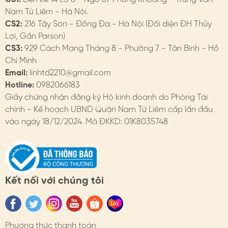
- Hạn chế tiếp xúc với nước, chất tẩy rửa. Tránh xịt nước
Nam Từ Liêm - Hà Nội.
hoa trực tiếp
CS2:
216 Tây Sơn - Đống Đa - Hà Nội (Đối diện ĐH Thủy
Lợi, Gần Parson)
- Khi không sử dụng, nên tháo khỏi áo & bảo quản trong
CS3:
929 Cách Mạng Tháng 8 - Phường 7 - Tân Bình - Hồ
hộp. HimHip có hộp bảo quản dành cho cài áo.
Chí Minh
Email:
linhtd2210@gmail.com
4. HIMHIP BẢO HÀNH
Hotline:
0982066183
Chi tiết trên website
Giấy chứng nhận đăng ký Hộ kinh doanh do Phòng Tài
chính - Kế hoạch UBND Quận Nam Từ Liêm cấp lần đầu
- Đổi hàng: https://himhipshop.vn/chinh-sach-doi-
vào ngày 18/12/2024. Mã ĐKKD: 01K8035748
hang
- Bảo hành: https://himhipshop.vn/chinh-sach-bao-
hanh
Kết nối với chúng tôi
- Các nhu cầu khác: KH vui lòng liên hệ tư vấn.
#himhip #himhipshop #phukien #quatang #thoitrang
#caiao #canhsen #thanhlich
Phương thức thanh toán