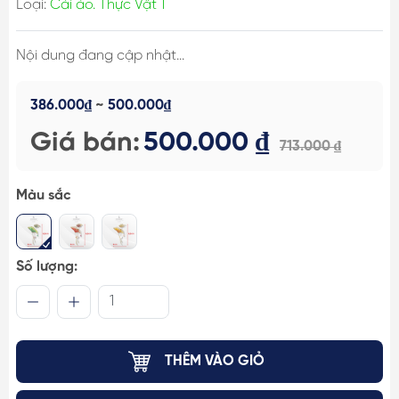
Loại:
Cài áo. Thực Vật 1
Nội dung đang cập nhật...
386.000₫
~
500.000₫
Giá bán:
500.000 ₫
713.000 ₫
Màu sắc
Số lượng:
THÊM VÀO GIỎ