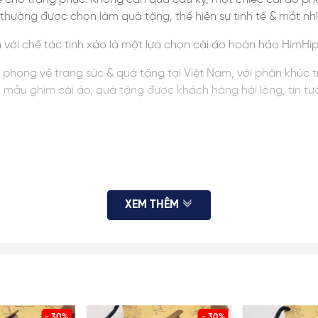
g thường được chọn làm quà tặng, thể hiện sự tinh tế & mắt nh
h với chế tác tinh xảo là một lựa chọn cài áo hoàn hảo HimH
ên phong về trang sức & quà tặng tại Việt Nam, với phân khúc 
ều mẫu ghim cài áo, quà tặng được khách hàng hài lòng, tin t
XEM THÊM
 thị màn hình. HimHip luôn cung cấp đủ hình ảnh, KH vui lòng x
 sai số ở mức nhỏ không ảnh hưởng đến việc sử dụng. KH tham k
- 30%
- 30%