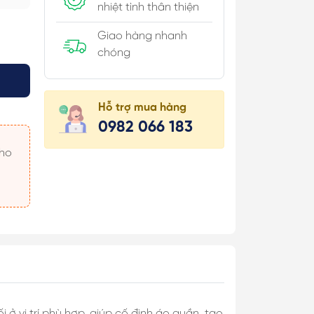
nhiệt tình thân thiện
Giao hàng nhanh
chóng
úi Hộp
Hỗ trợ mua hàng
 Khăn
0982 066 183
 Áo
 Món
 & Cài Áo/
c
 ở vị trí phù hợp, giúp cố định áo quần, tạo