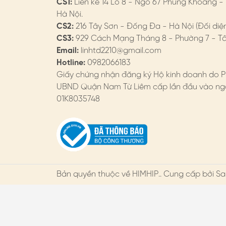
CS1:
Liền kề 14 Lô 8 - Ngõ 67 Phùng Khoang -
Hà Nội.
CS2:
216 Tây Sơn - Đống Đa - Hà Nội (Đối diệ
CS3:
929 Cách Mạng Tháng 8 - Phường 7 - Tân
Email:
linhtd2210@gmail.com
Hotline:
0982066183
Giấy chứng nhận đăng ký Hộ kinh doanh do P
UBND Quận Nam Từ Liêm cấp lần đầu vào ngà
01K8035748
Bản quyền thuộc về
HIMHIP
.. Cung cấp bởi Sa