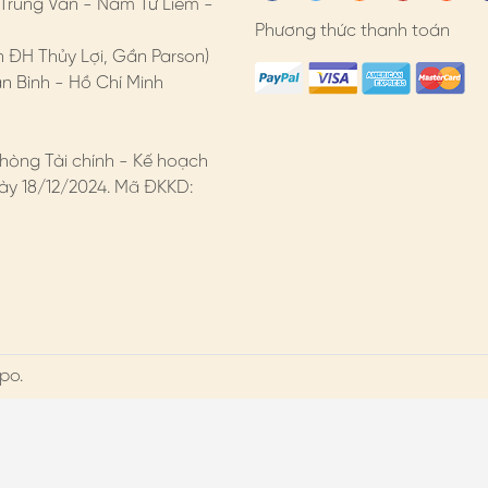
 Trung Văn - Nam Từ Liêm -
Phương thức thanh toán
n ĐH Thủy Lợi, Gần Parson)
 Bình - Hồ Chí Minh
hòng Tài chính - Kế hoạch
y 18/12/2024. Mã ĐKKD:
po.