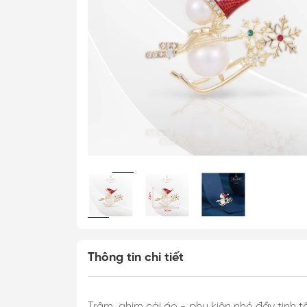
Cài Áo Bướm
Cài Áo Ong
Khăn Lụa Cao C
Khăn 50*50cm
Khăn 53*53cm
Khăn 60*60cm
Khăn 70*70cm
Khăn 90*90cm
Khăn Choàng
Khăn Dài
Thông tin chi tiết
Khăn Tuban
Trâm, ghim cài áo - phụ kiện nhỏ đầy tinh t