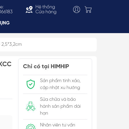
e:
Hệ thống
066183
Cửa hàng
DỤNG
 2,5*3,2cm
Choker
HKCC
ắn
Vòng Cổ Thời Trang
Chỉ có tại HIMHIP
 & Bản To
Kiềng Cổ
Sản phẩm tinh xảo,
c Trai
cập nhật xu hướng
Sửa chữa và bảo
hành sản phẩm dài
hạn
Nhân viên tư vấn