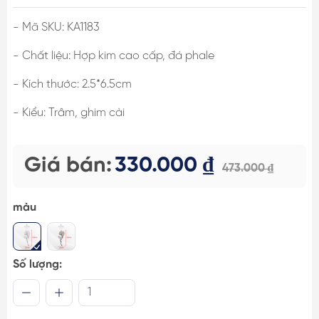
- Mã SKU: KA1183
- Chất liệu: Hợp kim cao cấp, đá phale
- Kích thước: 2.5*6.5cm
- Kiểu: Trâm, ghim cài
Giá bán:
330.000 ₫
473.000 ₫
màu
Số lượng: