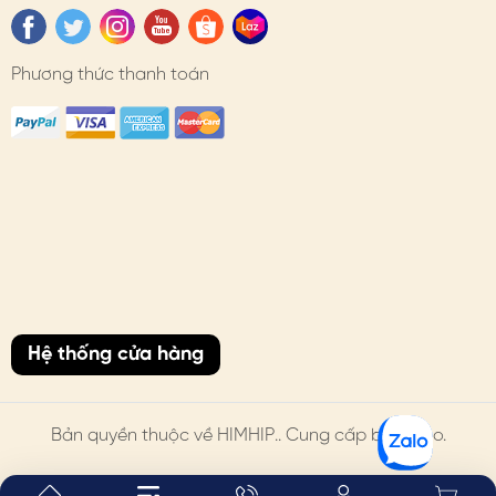
#himhip #himhipshop #phukien #quatang #thoitrang
#caiao #hoavanmon #thanhlich
Phương thức thanh toán
Hệ thống cửa hàng
Bản quyền thuộc về
HIMHIP
.. Cung cấp bởi Sapo.