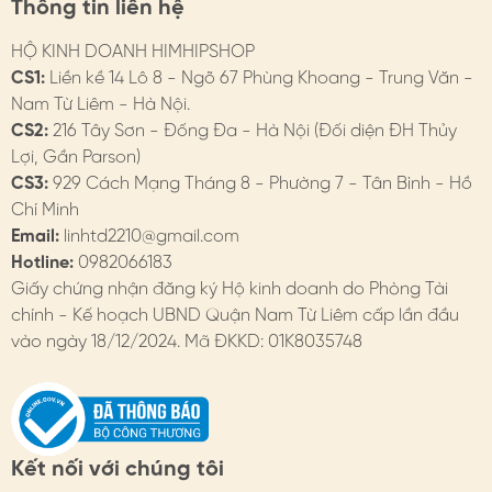
Thông tin liên hệ
vest, ngực áo váy, eo váy…
HỘ KINH DOANH HIMHIPSHOP
3. HƯỚNG DẪN BẢO QUẢN
CS1:
Liền kề 14 Lô 8 - Ngõ 67 Phùng Khoang - Trung Văn -
- Hạn chế tiếp xúc với nước, chất tẩy rửa. Tránh xịt nước
Nam Từ Liêm - Hà Nội.
hoa trực tiếp
CS2:
216 Tây Sơn - Đống Đa - Hà Nội (Đối diện ĐH Thủy
Lợi, Gần Parson)
- Khi không sử dụng, nên tháo khỏi áo & bảo quản trong
CS3:
929 Cách Mạng Tháng 8 - Phường 7 - Tân Bình - Hồ
hộp. HimHip có hộp bảo quản dành cho cài áo.
Chí Minh
Email:
linhtd2210@gmail.com
4. HIMHIP BẢO HÀNH
Hotline:
0982066183
Chi tiết trên website
Giấy chứng nhận đăng ký Hộ kinh doanh do Phòng Tài
chính - Kế hoạch UBND Quận Nam Từ Liêm cấp lần đầu
- Đổi hàng: https://himhipshop.vn/chinh-sach-doi-
vào ngày 18/12/2024. Mã ĐKKD: 01K8035748
hang
- Bảo hành: https://himhipshop.vn/chinh-sach-bao-
hanh
Kết nối với chúng tôi
- Các nhu cầu khác: KH vui lòng liên hệ tư vấn.