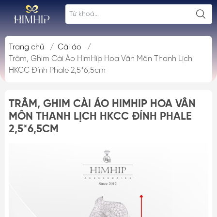
Trang chủ
/
Cài áo
/
Trâm, Ghim Cài Áo HimHip Hoa Vân Môn Thanh Lịch
HKCC Đính Phale 2,5*6,5cm
TRÂM, GHIM CÀI ÁO HIMHIP HOA VÂN
MÔN THANH LỊCH HKCC ĐÍNH PHALE
2,5*6,5CM