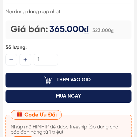
Nội dung đang cập nhật...
Giá bán:
365.000₫
523.000₫
Số lượng:
THÊM VÀO GIỎ
MUA NGAY
Code Ưu Đãi
Nhập mã
HIMHIP
để được freeship (áp dụng cho
các đơn hàng từ 1 triệu)