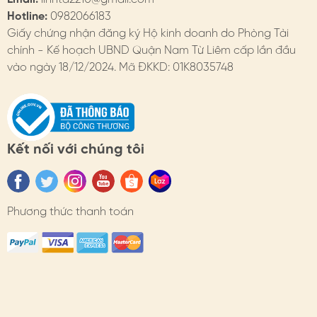
4. HIMHIP BẢO HÀNH
Hotline:
0982066183
Chi tiết trên website
Giấy chứng nhận đăng ký Hộ kinh doanh do Phòng Tài
chính - Kế hoạch UBND Quận Nam Từ Liêm cấp lần đầu
- Đổi hàng: https://himhipshop.vn/chinh-sach-doi-
vào ngày 18/12/2024. Mã ĐKKD: 01K8035748
hang
- Bảo hành: https://himhipshop.vn/chinh-sach-bao-
hanh
Kết nối với chúng tôi
- Các nhu cầu khác: KH vui lòng liên hệ tư vấn.
#himhip #himhipshop #phukien #quatang #thoitrang
#caiao #chum3hoa #thanhlich
Phương thức thanh toán