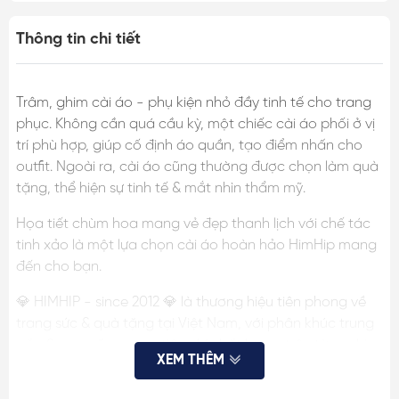
Thông tin chi tiết
Trâm, ghim cài áo - phụ kiện nhỏ đầy tinh tế cho trang
phục. Không cần quá cầu kỳ, một chiếc cài áo phối ở vị
trí phù hợp, giúp cố định áo quần, tạo điểm nhấn cho
outfit. Ngoài ra, cài áo cũng thường được chọn làm quà
tặng, thể hiện sự tinh tế & mắt nhìn thẩm mỹ.
Họa tiết chùm hoa mang vẻ đẹp thanh lịch với chế tác
tinh xảo là một lựa chọn cài áo hoàn hảo HimHip mang
đến cho bạn.
💎 HIMHIP - since 2012 💎 là thương hiệu tiên phong về
trang sức & quà tặng tại Việt Nam, với phân khúc trung
cấp & cao cấp, mang tiêu chí chất lượng trên từng chi
XEM THÊM
tiết, đã cho ra mắt nhiều mẫu ghim cài áo, quà tặng
được khách hàng hài lòng, tin tưởng.