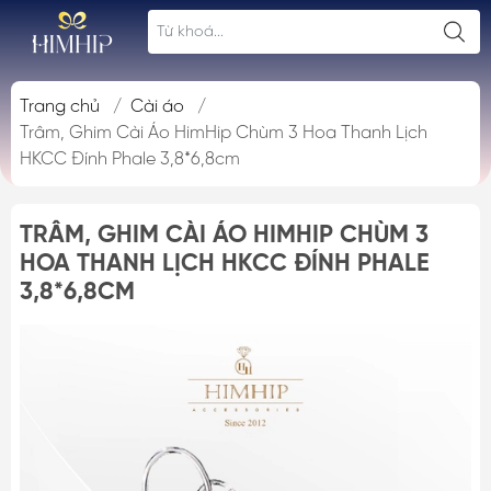
Trang chủ
/
Cài áo
/
Trâm, Ghim Cài Áo HimHip Chùm 3 Hoa Thanh Lịch
HKCC Đính Phale 3,8*6,8cm
TRÂM, GHIM CÀI ÁO HIMHIP CHÙM 3
HOA THANH LỊCH HKCC ĐÍNH PHALE
3,8*6,8CM