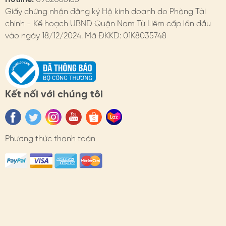
Chi tiết trên website
Giấy chứng nhận đăng ký Hộ kinh doanh do Phòng Tài
chính - Kế hoạch UBND Quận Nam Từ Liêm cấp lần đầu
- Đổi hàng: https://himhipshop.vn/chinh-sach-doi-
vào ngày 18/12/2024. Mã ĐKKD: 01K8035748
hang
- Bảo hành: https://himhipshop.vn/chinh-sach-bao-
hanh
Kết nối với chúng tôi
- Các nhu cầu khác: KH vui lòng liên hệ tư vấn.
#himhip #himhipshop #phukien #trang suc #quatang
#thoitrang #vongthoitrang #hatgiatrai #thanhlich
Phương thức thanh toán