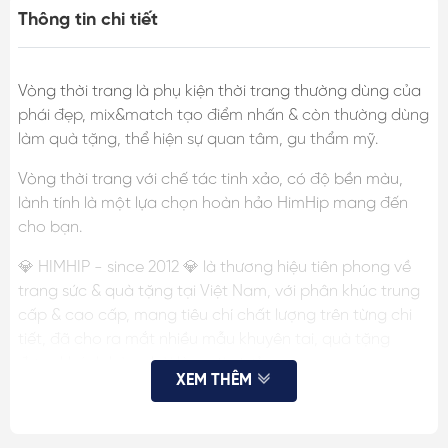
Thông tin chi tiết
Vòng thời trang là phụ kiện thời trang thường dùng của
phái đẹp, mix&match tạo điểm nhấn & còn thường dùng
làm quà tặng, thể hiện sự quan tâm, gu thẩm mỹ.
Vòng thời trang với chế tác tinh xảo, có độ bền màu,
lành tính là một lựa chọn hoàn hảo HimHip mang đến
cho bạn.
💎 HIMHIP - since 2012 💎 là thương hiệu tiên phong về
trang sức & quà tặng tại Việt Nam, với phân khúc trung
cấp & cao cấp, mang tiêu chí chất lượng trên từng chi
tiết, đã cho ra mắt nhiều mẫu khuyên tai, quà tặng
được khách hàng hài lòng, tin tưởng.
XEM THÊM
THÔNG TIN SP:
- Chất liệu: hạt giả trai, dây HKCC