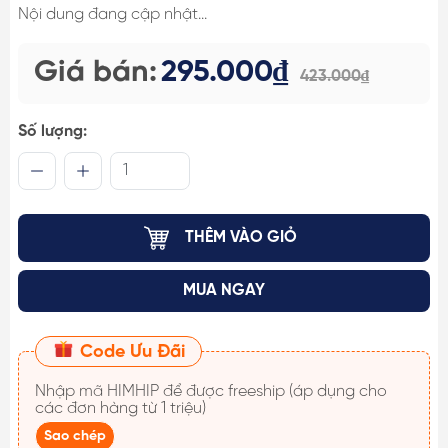
Nội dung đang cập nhật...
Giá bán:
295.000₫
423.000₫
Số lượng:
THÊM VÀO GIỎ
MUA NGAY
Code Ưu Đãi
Nhập mã
HIMHIP
để được freeship (áp dụng cho
các đơn hàng từ 1 triệu)
Sao chép